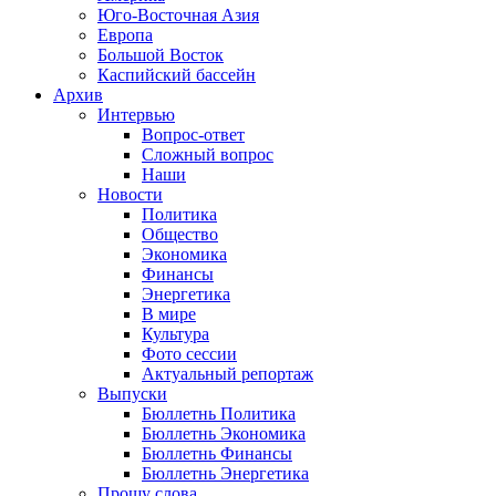
Юго-Восточная Азия
Европа
Большой Восток
Каспийский бассейн
Архив
Интервью
Вопрос-ответ
Сложный вопрос
Наши
Новости
Политика
Общество
Экономика
Финансы
Энергетика
В мире
Культура
Фото сессии
Актуальный репортаж
Выпуски
Бюллетнь Политика
Бюллетнь Экономика
Бюллетнь Финансы
Бюллетнь Энергетика
Прошу слова