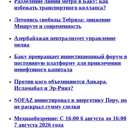
Разделение линий метро в Баку: как
избежать транспортного коллапса?
Летопись свободы Тебриза: движение
Мешруте и современность
Азербайджан централизует управление
медиа
Баку превращает инвестиционный форум в
постоянную платформу для привлечения
ненефтяного капитала
Против кого объединяются Анкара,
Исламабад и Эр-Рияд?
SOFAZ инвестировал в энергетику Перу, но
не раскрыл сумму сделки
Медиаобозрение: С 16:00 6 августа до 16:00
7 августа 2026 года