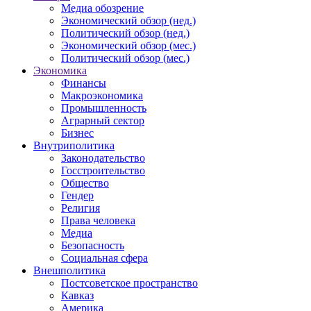
Медиа обозрение
Экономический обзор (нед.)
Политический обзор (нед.)
Экономический обзор (мес.)
Политический обзор (мес.)
Экономика
Финансы
Макроэкономика
Промышленность
Аграрный сектор
Бизнес
Внутриполитика
Законодательство
Госстроительство
Общество
Гендер
Религия
Права человека
Медиа
Безопасность
Социальная сфера
Внешполитика
Постсоветское пространство
Кавказ
Америка