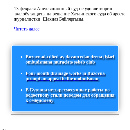
13 февраля Апелляционный суд не удовлетворил
жалобу защиты на решение Хатаинского суда об аресте
журналистки Шахназ Бяйляргызы.
Читать далее
Buzovnada dörd ay davam edən drenaj işləri
ombudsmana müraciətə səbəb olub
Four-month drainage works in Buzovna
prompt an appeal to the ombudsman
В Бузовна четырехмесячные работы по
водоотводу стали поводом для обращения
к омбудсмену