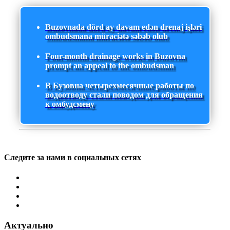
Buzovnada dörd ay davam edən drenaj işləri
ombudsmana müraciətə səbəb olub
Four-month drainage works in Buzovna
prompt an appeal to the ombudsman
В Бузовна четырехмесячные работы по
водоотводу стали поводом для обращения
к омбудсмену
Следите за нами в социальных сетях
Актуально