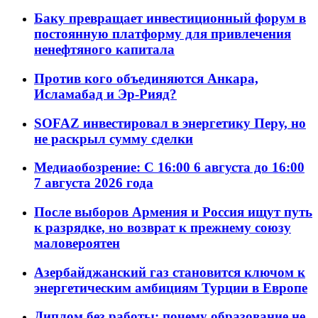
Баку превращает инвестиционный форум в
постоянную платформу для привлечения
ненефтяного капитала
Против кого объединяются Анкара,
Исламабад и Эр-Рияд?
SOFAZ инвестировал в энергетику Перу, но
не раскрыл сумму сделки
Медиаобозрение: С 16:00 6 августа до 16:00
7 августа 2026 года
После выборов Армения и Россия ищут путь
к разрядке, но возврат к прежнему союзу
маловероятен
Азербайджанский газ становится ключом к
энергетическим амбициям Турции в Европе
Диплом без работы: почему образование не