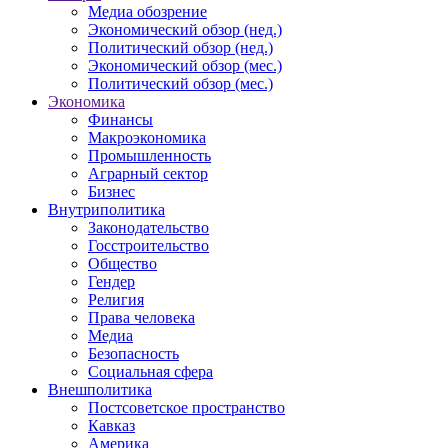
Медиа обозрение
Экономический обзор (нед.)
Политический обзор (нед.)
Экономический обзор (мес.)
Политический обзор (мес.)
Экономика
Финансы
Макроэкономика
Промышленность
Аграрный сектор
Бизнес
Внутриполитика
Законодательство
Госстроительство
Общество
Гендер
Религия
Права человека
Медиа
Безопасность
Социальная сфера
Внешполитика
Постсоветское пространство
Кавказ
Америка