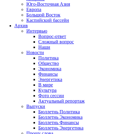
Юго-Восточная Азия
Европа
Большой Восток
Каспийский бассейн
Архив
Интервью
Вопрос-ответ
Сложный вопрос
Наши
Новости
Политика
Общество
Экономика
Финансы
Энергетика
В мире
Культура
Фото сессии
Актуальный репортаж
Выпуски
Бюллетнь Политика
Бюллетнь Экономика
Бюллетнь Финансы
Бюллетнь Энергетика
Прошу слова