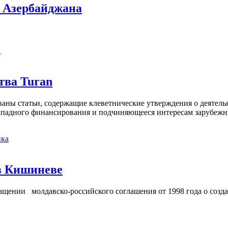
х Азербайджана
а
тва Turan
кованы статьи, содержащие клеветнические утверждения о деятел
 западного финансирования и подчиняющееся интересам зарубежн
ка
в Кишиневе
ении молдавско-российского соглашения от 1998 года о созд