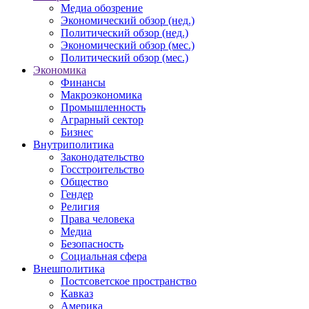
Медиа обозрение
Экономический обзор (нед.)
Политический обзор (нед.)
Экономический обзор (мес.)
Политический обзор (мес.)
Экономика
Финансы
Макроэкономика
Промышленность
Аграрный сектор
Бизнес
Внутриполитика
Законодательство
Госстроительство
Общество
Гендер
Религия
Права человека
Медиа
Безопасность
Социальная сфера
Внешполитика
Постсоветское пространство
Кавказ
Америка