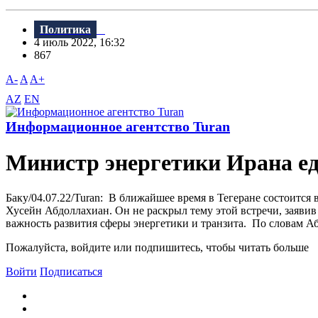
Политика
4 июль 2022, 16:32
867
A-
A
A+
AZ
EN
Информационное агентство Turan
Министр энергетики Ирана еде
Баку/04.07.22/Turan: В ближайшее время в Тегеране состоитс
Хусейн Абдоллахиан. Он не раскрыл тему этой встречи, заяви
важность развития сферы энергетики и транзита. По словам А
Пожалуйста, войдите или подпишитесь, чтобы читать больше
Войти
Подписаться