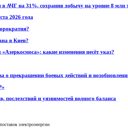
в АЧГ на 31%, сохранив добычу на уровне 8 млн 
уста 2026 года
бюрократия?
ана в Киев?
«Азеркосмоса»: какие изменения несёт указ?
а о прекращении боевых действий и возобновлени
P»
в, последствий и уязвимостей водного баланса
 поставок электроэнергии