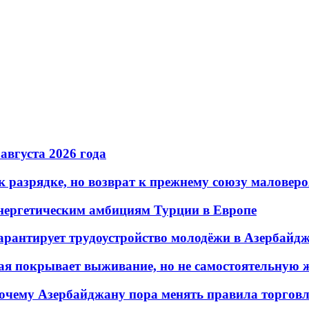
 августа 2026 года
 разрядке, но возврат к прежнему союзу маловеро
энергетическим амбициям Турции в Европе
гарантирует трудоустройство молодёжи в Азербайд
ая покрывает выживание, но не самостоятельную 
почему Азербайджану пора менять правила торгов