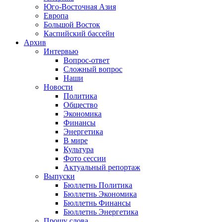
Юго-Восточная Азия
Европа
Большой Восток
Каспийский бассейн
Архив
Интервью
Вопрос-ответ
Сложный вопрос
Наши
Новости
Политика
Общество
Экономика
Финансы
Энергетика
В мире
Культура
Фото сессии
Актуальный репортаж
Выпуски
Бюллетнь Политика
Бюллетнь Экономика
Бюллетнь Финансы
Бюллетнь Энергетика
Прошу слова