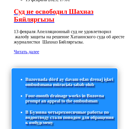
Суд не освободил Шахназ
Бяйляргызы
13 февраля Апелляционный суд не удовлетворил
жалобу защиты на решение Хатаинского суда об аресте
журналистки Шахназ Бяйляргызы.
Читать далее
Buzovnada dörd ay davam edən drenaj işləri
ombudsmana müraciətə səbəb olub
Four-month drainage works in Buzovna
prompt an appeal to the ombudsman
В Бузовна четырехмесячные работы по
водоотводу стали поводом для обращения
к омбудсмену