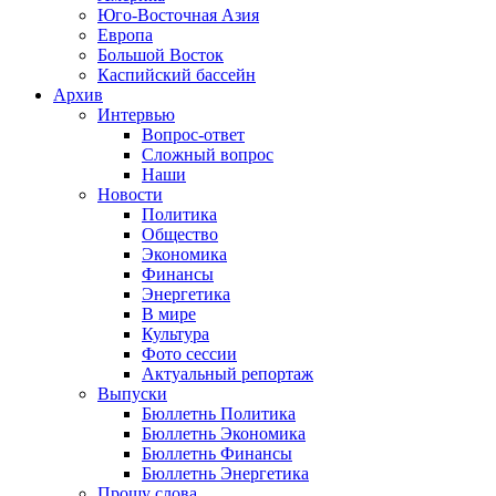
Юго-Восточная Азия
Европа
Большой Восток
Каспийский бассейн
Архив
Интервью
Вопрос-ответ
Сложный вопрос
Наши
Новости
Политика
Общество
Экономика
Финансы
Энергетика
В мире
Культура
Фото сессии
Актуальный репортаж
Выпуски
Бюллетнь Политика
Бюллетнь Экономика
Бюллетнь Финансы
Бюллетнь Энергетика
Прошу слова