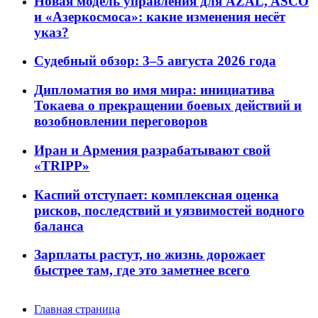
Новая модель управления для AZAL, ASCO
и «Азеркосмоса»: какие изменения несёт
указ?
Судебный обзор: 3–5 августа 2026 года
Дипломатия во имя мира: инициатива
Токаева о прекращении боевых действий и
возобновлении переговоров
Иран и Армения разрабатывают свой
«TRIPP»
Каспий отступает: комплексная оценка
рисков, последствий и уязвимостей водного
баланса
Зарплаты растут, но жизнь дорожает
быстрее там, где это заметнее всего
Главная страница