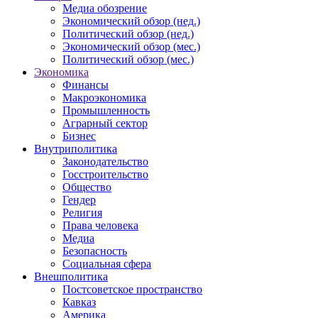
Медиа обозрение
Экономический обзор (нед.)
Политический обзор (нед.)
Экономический обзор (мес.)
Политический обзор (мес.)
Экономика
Финансы
Макроэкономика
Промышленность
Аграрный сектор
Бизнес
Внутриполитика
Законодательство
Госстроительство
Общество
Гендер
Религия
Права человека
Медиа
Безопасность
Социальная сфера
Внешполитика
Постсоветское пространство
Кавказ
Америка