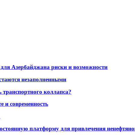
для Азербайджана риски и возможности
остаются незаполненными
ь транспортного коллапса?
е и современность
а
остоянную платформу для привлечения ненефтяно