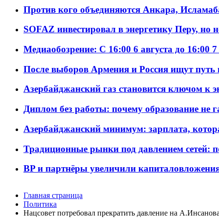
Против кого объединяются Анкара, Исламаб
SOFAZ инвестировал в энергетику Перу, но 
Медиаобозрение: С 16:00 6 августа до 16:00 7
После выборов Армения и Россия ищут путь к
Азербайджанский газ становится ключом к 
Диплом без работы: почему образование не 
Азербайджанский минимум: зарплата, котор
Традиционные рынки под давлением сетей: 
BP и партнёры увеличили капиталовложения 
Главная страница
Политика
Нацсовет потребовал прекратить давление на А.Инсанов