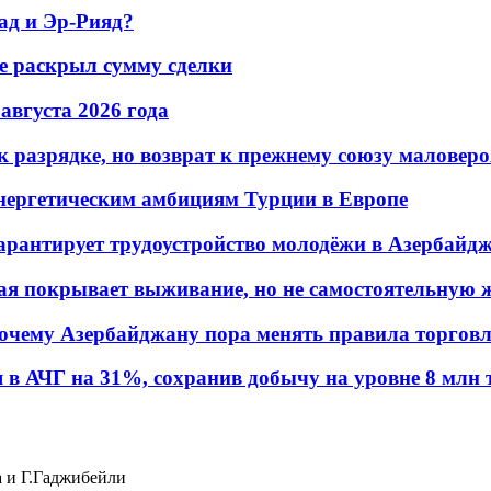
ад и Эр-Рияд?
не раскрыл сумму сделки
 августа 2026 года
 разрядке, но возврат к прежнему союзу маловеро
энергетическим амбициям Турции в Европе
гарантирует трудоустройство молодёжи в Азербайд
ая покрывает выживание, но не самостоятельную 
почему Азербайджану пора менять правила торгов
в АЧГ на 31%, сохранив добычу на уровне 8 млн 
а и Г.Гаджибейли