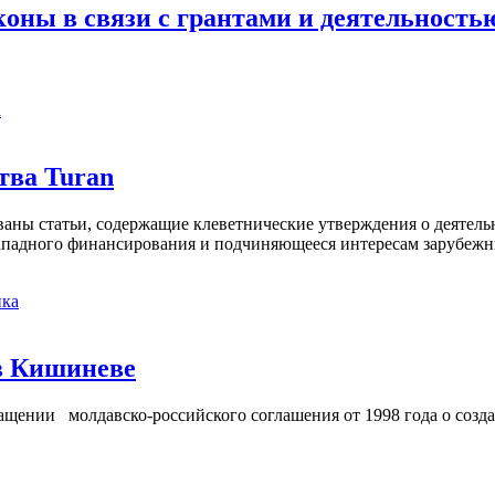
коны в связи с грантами и деятельност
а
тва Turan
кованы статьи, содержащие клеветнические утверждения о деятел
 западного финансирования и подчиняющееся интересам зарубежн
ка
в Кишиневе
ении молдавско-российского соглашения от 1998 года о созд