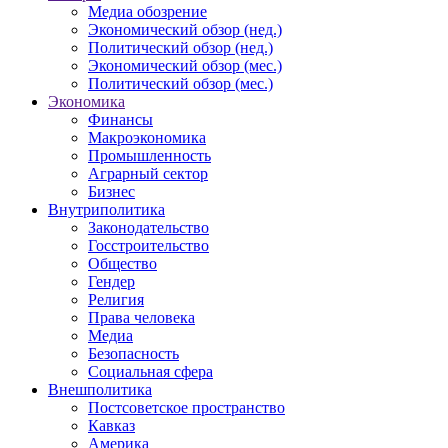
Медиа обозрение
Экономический обзор (нед.)
Политический обзор (нед.)
Экономический обзор (мес.)
Политический обзор (мес.)
Экономика
Финансы
Макроэкономика
Промышленность
Аграрный сектор
Бизнес
Внутриполитика
Законодательство
Госстроительство
Общество
Гендер
Религия
Права человека
Медиа
Безопасность
Социальная сфера
Внешполитика
Постсоветское пространство
Кавказ
Америка