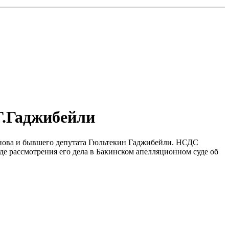
Г.Гаджибейли
анова и бывшего депутата Гюльтекин Гаджибейли. НСДС
е рассмотрения его дела в Бакинском апелляционном суде об