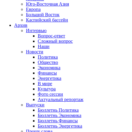
Юго-Восточная Азия
Европа
Большой Восток
Каспийский бассейн
Архив
Интервью
Вопрос-ответ
Сложный вопрос
Наши
Новости
Политика
Общество
Экономика
Финансы
Энергетика
В мире
Культура
Фото сессии
Актуальный репортаж
Выпуски
Бюллетнь Политика
Бюллетнь Экономика
Бюллетнь Финансы
Бюллетнь Энергетика
Прошу слова