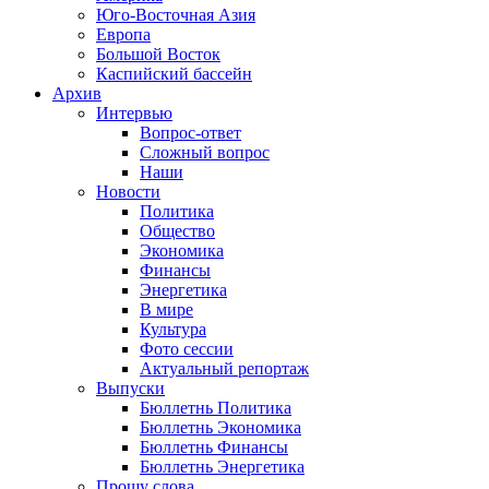
Юго-Восточная Азия
Европа
Большой Восток
Каспийский бассейн
Архив
Интервью
Вопрос-ответ
Сложный вопрос
Наши
Новости
Политика
Общество
Экономика
Финансы
Энергетика
В мире
Культура
Фото сессии
Актуальный репортаж
Выпуски
Бюллетнь Политика
Бюллетнь Экономика
Бюллетнь Финансы
Бюллетнь Энергетика
Прошу слова