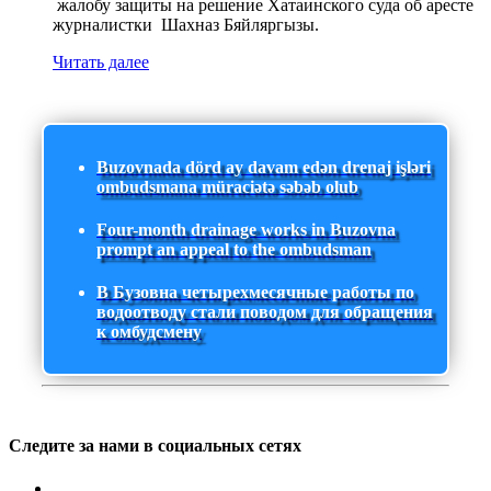
жалобу защиты на решение Хатаинского суда об аресте
журналистки Шахназ Бяйляргызы.
Читать далее
Buzovnada dörd ay davam edən drenaj işləri
ombudsmana müraciətə səbəb olub
Four-month drainage works in Buzovna
prompt an appeal to the ombudsman
В Бузовна четырехмесячные работы по
водоотводу стали поводом для обращения
к омбудсмену
Следите за нами в социальных сетях