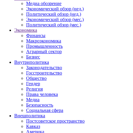
Медиа обозрение
Экономический обзор (нед.)
Политический обзор (нед.)
Экономический обзор (мес.)
Политический обзор (мес.)
Экономика
Финансы
Макроэкономика
Промышленность
Аграрный сектор
Бизнес
Внутриполитика
Законодательство
Госстроительство
Общество
Гендер
Религия
Права человека
Медиа
Безопасность
Социальная сфера
Внешполитика
Постсоветское пространство
Кавказ
Америка