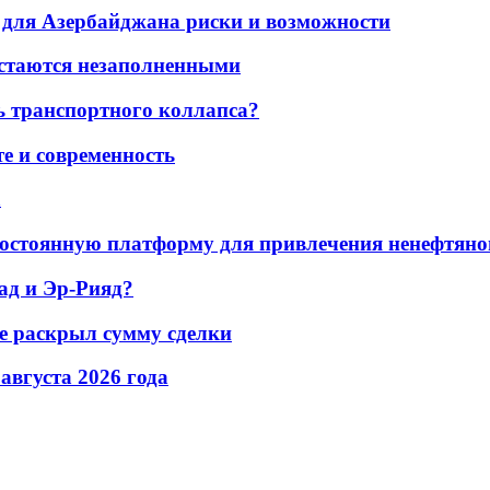
для Азербайджана риски и возможности
остаются незаполненными
ь транспортного коллапса?
е и современность
а
остоянную платформу для привлечения ненефтяно
ад и Эр-Рияд?
не раскрыл сумму сделки
 августа 2026 года