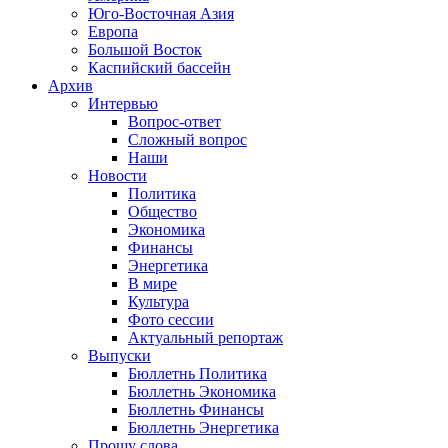
Юго-Восточная Азия
Европа
Большой Восток
Каспийский бассейн
Архив
Интервью
Вопрос-ответ
Сложный вопрос
Наши
Новости
Политика
Общество
Экономика
Финансы
Энергетика
В мире
Культура
Фото сессии
Актуальный репортаж
Выпуски
Бюллетнь Политика
Бюллетнь Экономика
Бюллетнь Финансы
Бюллетнь Энергетика
Прошу слова