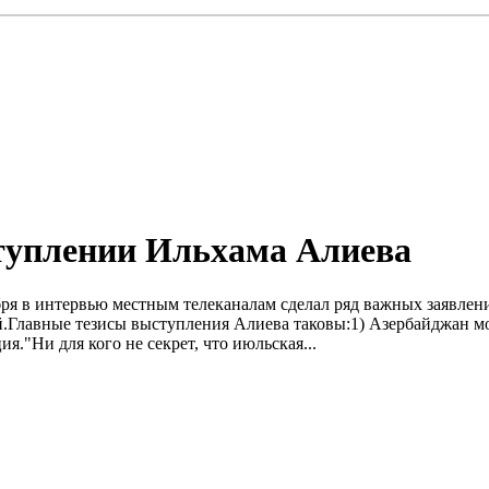
ступлении Ильхама Алиева
тября в интервью местным телеканалам сделал ряд важных заявл
ей.Главные тезисы выступления Алиева таковы:1) Азербайджан 
я."Ни для кого не секрет, что июльская...