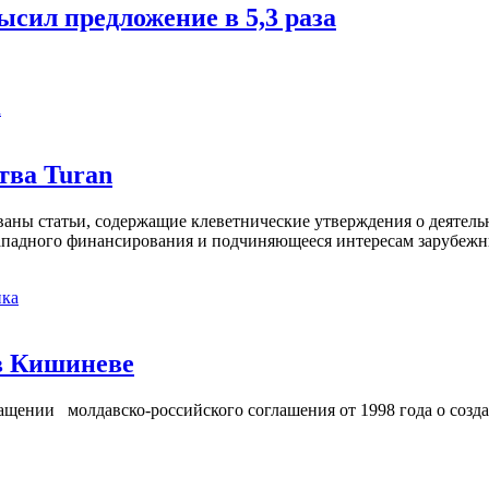
ысил предложение в 5,3 раза
а
тва Turan
кованы статьи, содержащие клеветнические утверждения о деятел
 западного финансирования и подчиняющееся интересам зарубежн
ка
в Кишиневе
ении молдавско-российского соглашения от 1998 года о созд