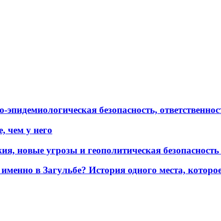
эпидемиологическая безопасность, ответственност
, чем у него
жия, новые угрозы и геополитическая безопасност
именно в Загульбе? История одного места, которо