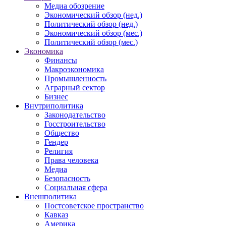
Медиа обозрение
Экономический обзор (нед.)
Политический обзор (нед.)
Экономический обзор (мес.)
Политический обзор (мес.)
Экономика
Финансы
Макроэкономика
Промышленность
Аграрный сектор
Бизнес
Внутриполитика
Законодательство
Госстроительство
Общество
Гендер
Религия
Права человека
Медиа
Безопасность
Социальная сфера
Внешполитика
Постсоветское пространство
Кавказ
Америка