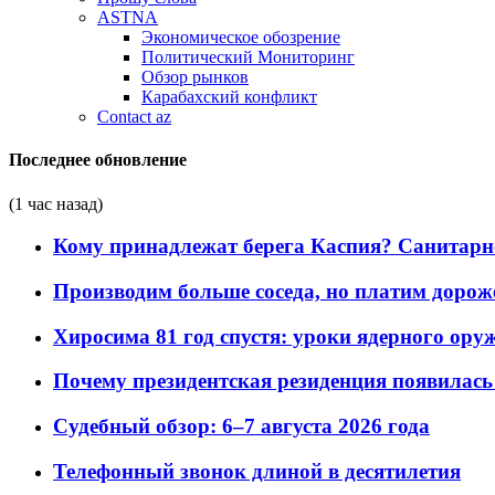
ASTNA
Экономическое обозрение
Политический Мониторинг
Обзор рынков
Карабахский конфликт
Contact az
Последнее обновление
(1 час назад)
Кому принадлежат берега Каспия? Санитарно-
Производим больше соседа, но платим дороже
Хиросима 81 год спустя: уроки ядерного ору
Почему президентская резиденция появилась 
Судебный обзор: 6–7 августа 2026 года
Телефонный звонок длиной в десятилетия