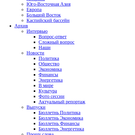
Юго-Восточная Азия
Европа
Большой Восток
Каспийский бассейн
Архив
Интервью
Вопрос-ответ
Сложный вопрос
Наши
Новости
Политика
Общество
Экономика
Финансы
Энергетика
В мире
Культура
Фото сессии
Актуальный репортаж
Выпуски
Бюллетнь Политика
Бюллетнь Экономика
Бюллетнь Финансы
Бюллетнь Энергетика
Прошу слова