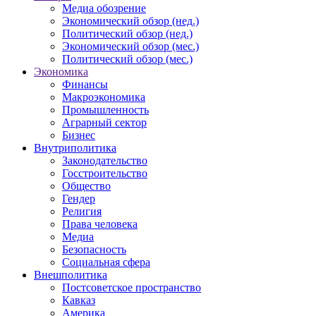
Медиа обозрение
Экономический обзор (нед.)
Политический обзор (нед.)
Экономический обзор (мес.)
Политический обзор (мес.)
Экономика
Финансы
Макроэкономика
Промышленность
Аграрный сектор
Бизнес
Внутриполитика
Законодательство
Госстроительство
Общество
Гендер
Религия
Права человека
Медиа
Безопасность
Социальная сфера
Внешполитика
Постсоветское пространство
Кавказ
Америка