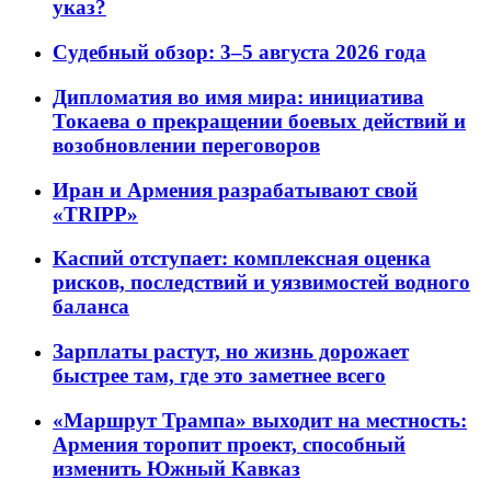
указ?
Судебный обзор: 3–5 августа 2026 года
Дипломатия во имя мира: инициатива
Токаева о прекращении боевых действий и
возобновлении переговоров
Иран и Армения разрабатывают свой
«TRIPP»
Каспий отступает: комплексная оценка
рисков, последствий и уязвимостей водного
баланса
Зарплаты растут, но жизнь дорожает
быстрее там, где это заметнее всего
«Маршрут Трампа» выходит на местность:
Армения торопит проект, способный
изменить Южный Кавказ