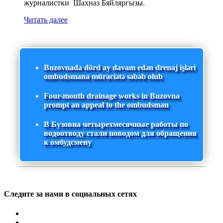
журналистки Шахназ Бяйляргызы.
Читать далее
Buzovnada dörd ay davam edən drenaj işləri
ombudsmana müraciətə səbəb olub
Four-month drainage works in Buzovna
prompt an appeal to the ombudsman
В Бузовна четырехмесячные работы по
водоотводу стали поводом для обращения
к омбудсмену
Следите за нами в социальных сетях