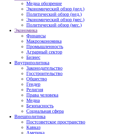
Медиа обозрение
Экономический обзор (нед.)
Политический обзор (нед.)
Экономический обзор (мес.)
Политический обзор (мес.)
Экономика
Финансы
Макроэкономика
Промышленность
Аграрный сектор
Бизнес
Внутриполитика
Законодательство
Госстроительство
Общество
Гендер
Религия
Права человека
Медиа
Безопасность
Социальная сфера
Внешполитика
Постсоветское пространство
Кавказ
Америка