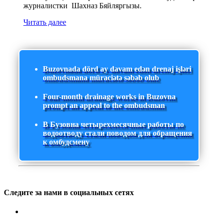
журналистки Шахназ Бяйляргызы.
Читать далее
Buzovnada dörd ay davam edən drenaj işləri
ombudsmana müraciətə səbəb olub
Four-month drainage works in Buzovna
prompt an appeal to the ombudsman
В Бузовна четырехмесячные работы по
водоотводу стали поводом для обращения
к омбудсмену
Следите за нами в социальных сетях