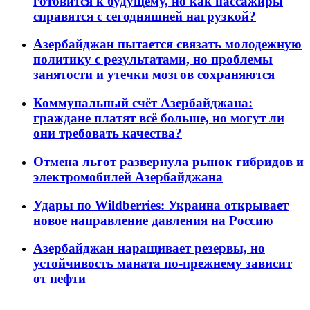
готовится к будущему, но как пассажиры
справятся с сегодняшней нагрузкой?
Азербайджан пытается связать молодежную
политику с результатами, но проблемы
занятости и утечки мозгов сохраняются
Коммунальный счёт Азербайджана:
граждане платят всё больше, но могут ли
они требовать качества?
Отмена льгот развернула рынок гибридов и
электромобилей Азербайджана
Удары по Wildberries: Украина открывает
новое направление давления на Россию
Азербайджан наращивает резервы, но
устойчивость маната по-прежнему зависит
от нефти