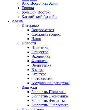
Юго-Восточная Азия
Европа
Большой Восток
Каспийский бассейн
Архив
Интервью
Вопрос-ответ
Сложный вопрос
Наши
Новости
Политика
Общество
Экономика
Финансы
Энергетика
В мире
Культура
Фото сессии
Актуальный репортаж
Выпуски
Бюллетнь Политика
Бюллетнь Экономика
Бюллетнь Финансы
Бюллетнь Энергетика
Прошу слова