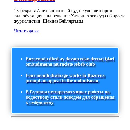
13 февраля Апелляционный суд не удовлетворил
жалобу защиты на решение Хатаинского суда об аресте
журналистки Шахназ Бяйляргызы.
Читать далее
Buzovnada dörd ay davam edən drenaj işləri
ombudsmana müraciətə səbəb olub
Four-month drainage works in Buzovna
prompt an appeal to the ombudsman
В Бузовна четырехмесячные работы по
водоотводу стали поводом для обращения
к омбудсмену