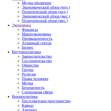
Медиа обозрение
Экономический обзор (нед.)
Политический обзор (нед.)
Экономический обзор (мес.)
Политический обзор (мес.)
Экономика
Финансы
Макроэкономика
Промышленность
Аграрный сектор
Бизнес
Внутриполитика
Законодательство
Госстроительство
Общество
Гендер
Религия
Права человека
Медиа
Безопасность
Социальная сфера
Внешполитика
Постсоветское пространство
Кавказ
Америка