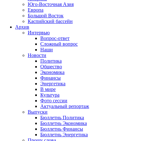
Юго-Восточная Азия
Европа
Большой Восток
Каспийский бассейн
Архив
Интервью
Вопрос-ответ
Сложный вопрос
Наши
Новости
Политика
Общество
Экономика
Финансы
Энергетика
В мире
Культура
Фото сессии
Актуальный репортаж
Выпуски
Бюллетнь Политика
Бюллетнь Экономика
Бюллетнь Финансы
Бюллетнь Энергетика
Прошу слова