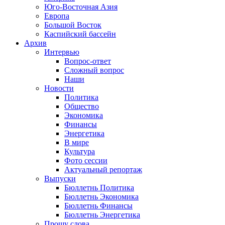
Юго-Восточная Азия
Европа
Большой Восток
Каспийский бассейн
Архив
Интервью
Вопрос-ответ
Сложный вопрос
Наши
Новости
Политика
Общество
Экономика
Финансы
Энергетика
В мире
Культура
Фото сессии
Актуальный репортаж
Выпуски
Бюллетнь Политика
Бюллетнь Экономика
Бюллетнь Финансы
Бюллетнь Энергетика
Прошу слова