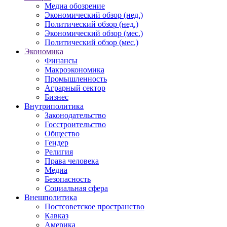
Медиа обозрение
Экономический обзор (нед.)
Политический обзор (нед.)
Экономический обзор (мес.)
Политический обзор (мес.)
Экономика
Финансы
Макроэкономика
Промышленность
Аграрный сектор
Бизнес
Внутриполитика
Законодательство
Госстроительство
Общество
Гендер
Религия
Права человека
Медиа
Безопасность
Социальная сфера
Внешполитика
Постсоветское пространство
Кавказ
Америка