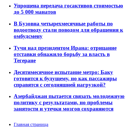
Упрощена передача госактивов стоимостью
до 5 000 манатов
В Бузовна четырехмесячные работы по
водоотводу стали поводом для обращения к
омбудсмену
Тучи над президентом Ирана: отрицание
отставки обнажило борьбу за власть в
Тегеране
Десятимесячное испытание метро: Баку
готовится к будущему, но как пассажиры
справятся с сегодняшней нагрузкой?
Азербайджан пытается связать молодежную
политику с результатами, но проблемы
занятости и утечки мозгов сохраняются
Главная страница