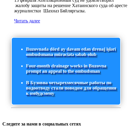
13 февраля Апелляционный суд не удовлетворил
жалобу защиты на решение Хатаинского суда об аресте
журналистки Шахназ Бяйляргызы.
Читать далее
Buzovnada dörd ay davam edən drenaj işləri
ombudsmana müraciətə səbəb olub
Four-month drainage works in Buzovna
prompt an appeal to the ombudsman
В Бузовна четырехмесячные работы по
водоотводу стали поводом для обращения
к омбудсмену
Следите за нами в социальных сетях