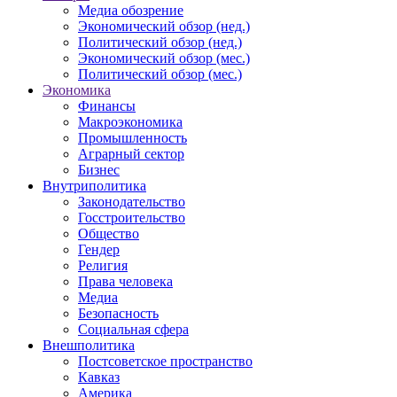
Медиа обозрение
Экономический обзор (нед.)
Политический обзор (нед.)
Экономический обзор (мес.)
Политический обзор (мес.)
Экономика
Финансы
Макроэкономика
Промышленность
Аграрный сектор
Бизнес
Внутриполитика
Законодательство
Госстроительство
Общество
Гендер
Религия
Права человека
Медиа
Безопасность
Социальная сфера
Внешполитика
Постсоветское пространство
Кавказ
Америка