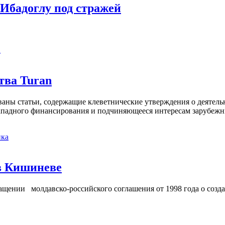
Ибадоглу под стражей
а
тва Turan
кованы статьи, содержащие клеветнические утверждения о деятел
 западного финансирования и подчиняющееся интересам зарубежн
ка
в Кишиневе
ении молдавско-российского соглашения от 1998 года о созд