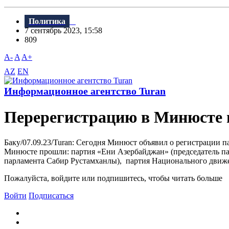
Политика
7 сентябрь 2023, 15:58
809
A-
A
A+
AZ
EN
Информационное агентство Turan
Перерегистрацию в Минюсте 
Баку/07.09.23/Turan: Сегодня Минюст объявил о регистрации 
Минюсте прошли: партия «Ени Азербайджан» (председатель пар
парламента Сабир Рустамханлы), партия Национального движен
Пожалуйста, войдите или подпишитесь, чтобы читать больше
Войти
Подписаться