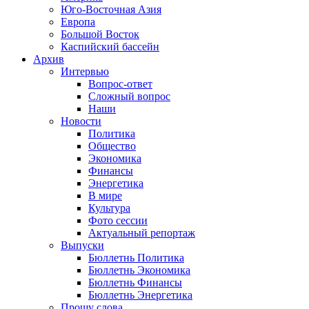
Юго-Восточная Азия
Европа
Большой Восток
Каспийский бассейн
Архив
Интервью
Вопрос-ответ
Сложный вопрос
Наши
Новости
Политика
Общество
Экономика
Финансы
Энергетика
В мире
Культура
Фото сессии
Актуальный репортаж
Выпуски
Бюллетнь Политика
Бюллетнь Экономика
Бюллетнь Финансы
Бюллетнь Энергетика
Прошу слова