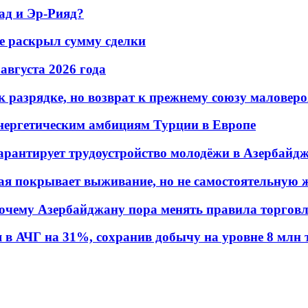
ад и Эр-Рияд?
не раскрыл сумму сделки
 августа 2026 года
 разрядке, но возврат к прежнему союзу маловеро
энергетическим амбициям Турции в Европе
гарантирует трудоустройство молодёжи в Азербайд
ая покрывает выживание, но не самостоятельную 
почему Азербайджану пора менять правила торгов
в АЧГ на 31%, сохранив добычу на уровне 8 млн 