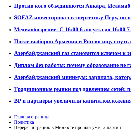
Против кого объединяются Анкара, Исламаб
SOFAZ инвестировал в энергетику Перу, но 
Медиаобозрение: С 16:00 6 августа до 16:00 7
После выборов Армения и Россия ищут путь к
Азербайджанский газ становится ключом к 
Диплом без работы: почему образование не 
Азербайджанский минимум: зарплата, котор
Традиционные рынки под давлением сетей: 
BP и партнёры увеличили капиталовложения 
Главная страница
Политика
Перерегистрацию в Минюсте прошли уже 12 партий