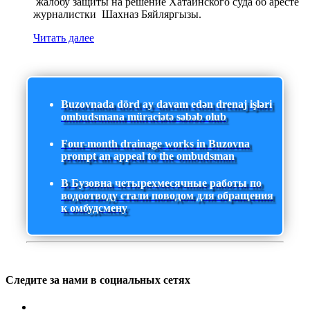
жалобу защиты на решение Хатаинского суда об аресте
журналистки Шахназ Бяйляргызы.
Читать далее
Buzovnada dörd ay davam edən drenaj işləri
ombudsmana müraciətə səbəb olub
Four-month drainage works in Buzovna
prompt an appeal to the ombudsman
В Бузовна четырехмесячные работы по
водоотводу стали поводом для обращения
к омбудсмену
Следите за нами в социальных сетях