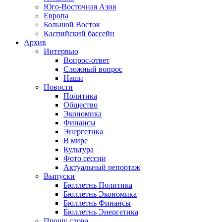
Юго-Восточная Азия
Европа
Большой Восток
Каспийский бассейн
Архив
Интервью
Вопрос-ответ
Сложный вопрос
Наши
Новости
Политика
Общество
Экономика
Финансы
Энергетика
В мире
Культура
Фото сессии
Актуальный репортаж
Выпуски
Бюллетнь Политика
Бюллетнь Экономика
Бюллетнь Финансы
Бюллетнь Энергетика
Прошу слова