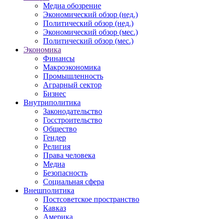
Медиа обозрение
Экономический обзор (нед.)
Политический обзор (нед.)
Экономический обзор (мес.)
Политический обзор (мес.)
Экономика
Финансы
Макроэкономика
Промышленность
Аграрный сектор
Бизнес
Внутриполитика
Законодательство
Госстроительство
Общество
Гендер
Религия
Права человека
Медиа
Безопасность
Социальная сфера
Внешполитика
Постсоветское пространство
Кавказ
Америка