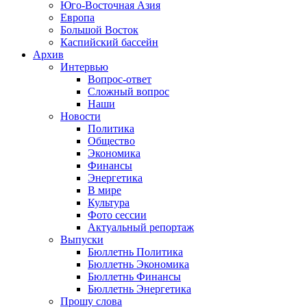
Юго-Восточная Азия
Европа
Большой Восток
Каспийский бассейн
Архив
Интервью
Вопрос-ответ
Сложный вопрос
Наши
Новости
Политика
Общество
Экономика
Финансы
Энергетика
В мире
Культура
Фото сессии
Актуальный репортаж
Выпуски
Бюллетнь Политика
Бюллетнь Экономика
Бюллетнь Финансы
Бюллетнь Энергетика
Прошу слова