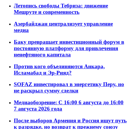
Летопись свободы Тебриза: движение
Мешруте и современность
Азербайджан централизует управление
медиа
Баку превращает инвестиционный форум в
постоянную платформу для привлечения
ненефтяного капитала
Против кого объединяются Анкара,
Исламабад и Эр-Рияд?
SOFAZ инвестировал в энергетику Перу, но
не раскрыл сумму сделки
Медиаобозрение: С 16:00 6 августа до 16:00
7 августа 2026 года
После выборов Армения и Россия ищут путь
к разрядке, но возврат к прежнему союзу