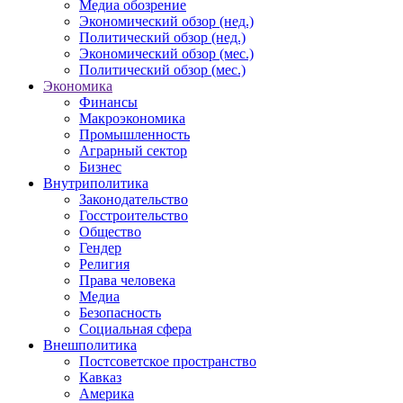
Медиа обозрение
Экономический обзор (нед.)
Политический обзор (нед.)
Экономический обзор (мес.)
Политический обзор (мес.)
Экономика
Финансы
Макроэкономика
Промышленность
Аграрный сектор
Бизнес
Внутриполитика
Законодательство
Госстроительство
Общество
Гендер
Религия
Права человека
Медиа
Безопасность
Социальная сфера
Внешполитика
Постсоветское пространство
Кавказ
Америка