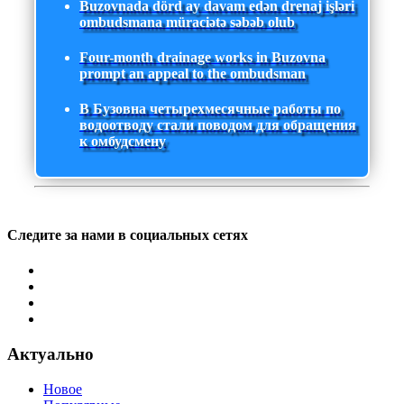
Buzovnada dörd ay davam edən drenaj işləri
ombudsmana müraciətə səbəb olub
Four-month drainage works in Buzovna
prompt an appeal to the ombudsman
В Бузовна четырехмесячные работы по
водоотводу стали поводом для обращения
к омбудсмену
Следите за нами в социальных сетях
Актуально
Новое