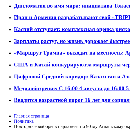
Дипломатия во имя мира: инициатива Токаев
Иран и Армения разрабатывают свой «TRIP
Каспий отступает: комплексная оценка риско
Зарплаты растут, но жизнь дорожает быстрее т
«Маршрут Трампа» выходит на местность: А
США и Китай конкурируютза маршруты че
Цифровой Средний коридор: Казахстан и Аз
Медиаобозрение: С 16:00 4 августа до 16:00 5
Вводится возрастной порог 16 лет для социа
Главная страница
Политика
Повторные выборы в парламент по 90-му Агдашскому ок