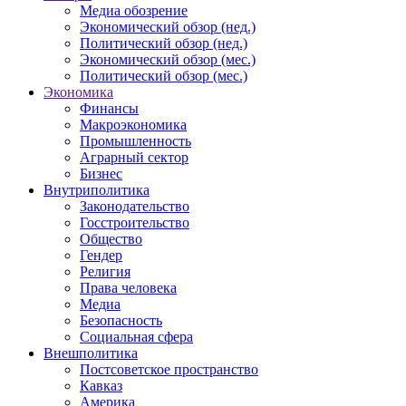
Медиа обозрение
Экономический обзор (нед.)
Политический обзор (нед.)
Экономический обзор (мес.)
Политический обзор (мес.)
Экономика
Финансы
Макроэкономика
Промышленность
Аграрный сектор
Бизнес
Внутриполитика
Законодательство
Госстроительство
Общество
Гендер
Религия
Права человека
Медиа
Безопасность
Социальная сфера
Внешполитика
Постсоветское пространство
Кавказ
Америка