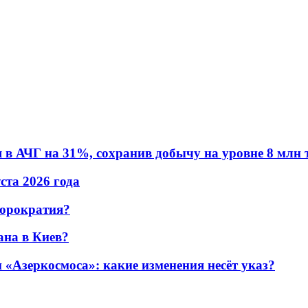
в АЧГ на 31%, сохранив добычу на уровне 8 млн 
уста 2026 года
бюрократия?
ана в Киев?
«Азеркосмоса»: какие изменения несёт указ?