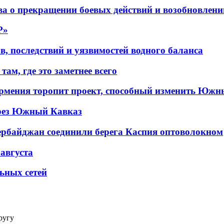
а о прекращении боевых действий и возобновлени
P»
в, последствий и уязвимостей водного баланса
ам, где это заметнее всего
рмения торопит проект, способный изменить Южн
рез Южный Кавказ
ербайджан соединили берега Каспия оптоволокном
 августа
льных сетей
ругу