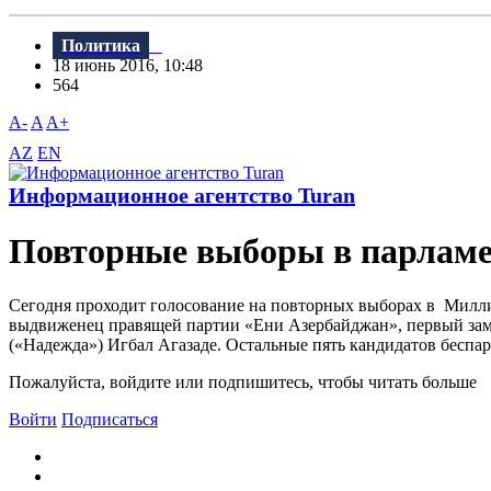
Политика
18 июнь 2016, 10:48
564
A-
A
A+
AZ
EN
Информационное агентство Turan
Повторные выборы в парламе
Сегодня проходит голосование на повторных выборах в Милли 
выдвиженец правящей партии «Ени Азербайджан», первый зам
(«Надежда») Игбал Агазаде. Остальные пять кандидатов беспа
Пожалуйста, войдите или подпишитесь, чтобы читать больше
Войти
Подписаться