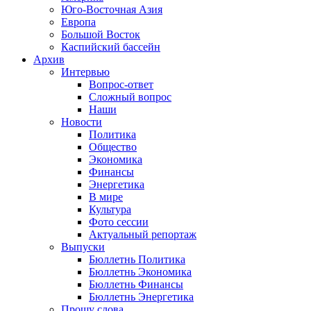
Юго-Восточная Азия
Европа
Большой Восток
Каспийский бассейн
Архив
Интервью
Вопрос-ответ
Сложный вопрос
Наши
Новости
Политика
Общество
Экономика
Финансы
Энергетика
В мире
Культура
Фото сессии
Актуальный репортаж
Выпуски
Бюллетнь Политика
Бюллетнь Экономика
Бюллетнь Финансы
Бюллетнь Энергетика
Прошу слова