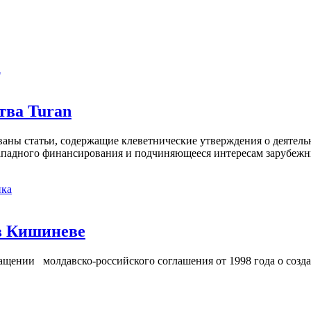
а
тва Turan
кованы статьи, содержащие клеветнические утверждения о деятел
 западного финансирования и подчиняющееся интересам зарубежн
ка
в Кишиневе
ении молдавско-российского соглашения от 1998 года о созд