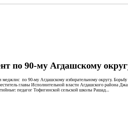
нт по 90-му Агдашскому округ
меджлис по 90-му Агдашскому избирательному округу. Борьбу з
еститель главы Исполнительной власти Агдашского района Дж
ртийные: педагог Тофигинской сельской школы Рашад...