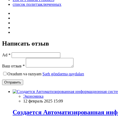
список политзаключенных
Написать отзыв
Ad *
Ваш отзыв *
Oxudum və razıyam
Şərh göndərmə qaydaları
Отправить
Экономика
12 февраль 2025 15:09
Создается Автоматизированная инф