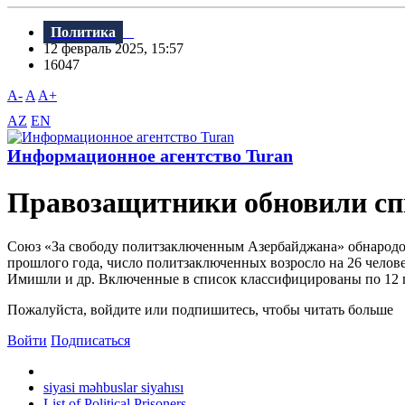
Политика
12 февраль 2025, 15:57
16047
A-
A
A+
AZ
EN
Информационное агентство Turan
Правозащитники обновили сп
Союз «За свободу политзаключенным Азербайджана» обнародов
прошлого года, число политзаключенных возросло на 26 челов
Имишли и др. Включенные в список классифицированы по 12 г
Пожалуйста, войдите или подпишитесь, чтобы читать больше
Войти
Подписаться
siyasi məhbuslar siyahısı
List of Political Prisoners