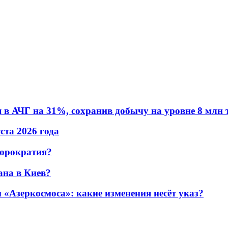
в АЧГ на 31%, сохранив добычу на уровне 8 млн 
уста 2026 года
бюрократия?
ана в Киев?
«Азеркосмоса»: какие изменения несёт указ?