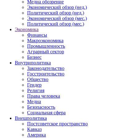
Медиа обозрение
Экономический обзор (нед.)
Политический обзор (нед.)
Экономический обзор (мес.)
Политический обзор (мес.)
Экономика
Финансы
Макроэкономика
Промышленность
Аграрный сектор
Бизнес
Внутриполитика
Законодательство
Госстроительство
Общество
Гендер
Религия
Права человека
Медиа
Безопасность
Социальная сфера
Внешполитика
Постсоветское пространство
Кавказ
Америка