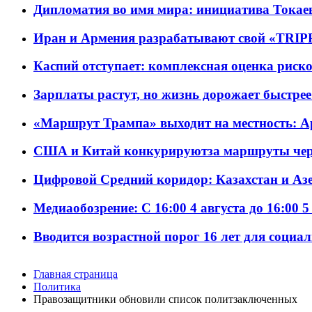
Дипломатия во имя мира: инициатива Токаев
Иран и Армения разрабатывают свой «TRIP
Каспий отступает: комплексная оценка риско
Зарплаты растут, но жизнь дорожает быстрее т
«Маршрут Трампа» выходит на местность: А
США и Китай конкурируютза маршруты че
Цифровой Средний коридор: Казахстан и Аз
Медиаобозрение: С 16:00 4 августа до 16:00 5
Вводится возрастной порог 16 лет для социа
Главная страница
Политика
Правозащитники обновили список политзаключенных