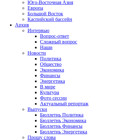
Юго-Восточная Азия
Европа
Большой Восток
Каспийский бассейн
Архив
Интервью
Вопрос-ответ
Сложный вопрос
Наши
Новости
Политика
Общество
Экономика
Финансы
Энергетика
В мире
Культура
Фото сессии
Актуальный репортаж
Выпуски
Бюллетнь Политика
Бюллетнь Экономика
Бюллетнь Финансы
Бюллетнь Энергетика
Прошу слова