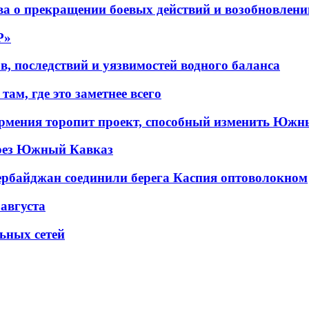
а о прекращении боевых действий и возобновлени
P»
в, последствий и уязвимостей водного баланса
ам, где это заметнее всего
рмения торопит проект, способный изменить Южн
рез Южный Кавказ
ербайджан соединили берега Каспия оптоволокном
 августа
льных сетей