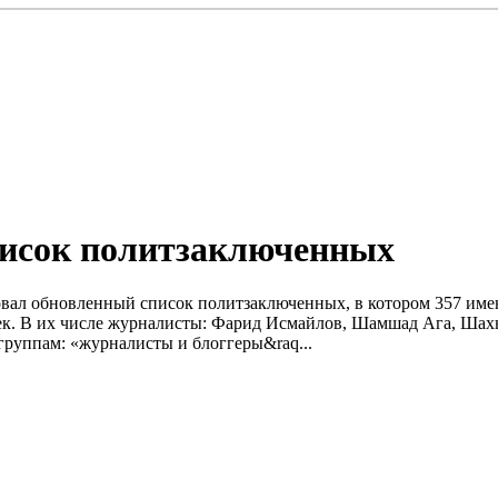
исок политзаключенных
ал обновленный список политзаключенных, в котором 357 имен
ек. В их числе журналисты: Фарид Исмайлов, Шамшад Ага, Шахн
руппам: «журналисты и блоггеры&raq...