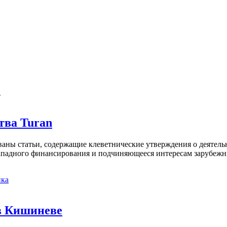
а
тва Turan
кованы статьи, содержащие клеветнические утверждения о деятел
 западного финансирования и подчиняющееся интересам зарубежн
ка
в Кишиневе