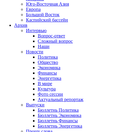
Юго-Восточная Азия
Европа
Большой Восток
Каспийский бассейн
Архив
Интервью
Вопрос-ответ
Сложный вопрос
Наши
Новости
Политика
Общество
Экономика
Финансы
Энергетика
В мире
Культура
Фото сессии
Актуальный репортаж
Выпуски
Бюллетнь Политика
Бюллетнь Экономика
Бюллетнь Финансы
Бюллетнь Энергетика
Прошу слова