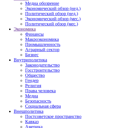
Медиа обозрение
Экономический обзор (нед.)
Политический обзор (нед.)
Экономический обзор (мес.)
Политический обзор (мес.)
Экономика
Финансы
Макроэкономика
Промышленность
Аграрный сектор
Бизнес
Внутриполитика
Законодательство
Госстроительство
Общество
Гендер
Религия
Права человека
Медиа
Безопасность
Социальная сфера
Внешполитика
Постсоветское пространство
Кавказ
Америка