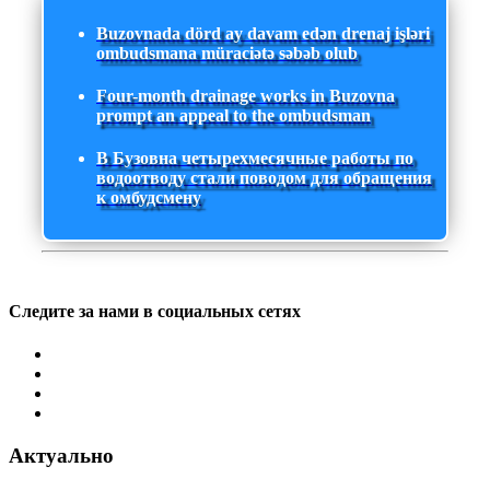
Buzovnada dörd ay davam edən drenaj işləri
ombudsmana müraciətə səbəb olub
Four-month drainage works in Buzovna
prompt an appeal to the ombudsman
В Бузовна четырехмесячные работы по
водоотводу стали поводом для обращения
к омбудсмену
Следите за нами в социальных сетях
Актуально