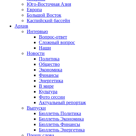
Юго-Восточная Азия
Европа
Большой Восток
Каспийский бассейн
Архив
Интервью
Вопрос-ответ
Сложный вопрос
Наши
Новости
Политика
Общество
Экономика
Финансы
Энергетика
В мире
Культура
Фото сессии
Актуальный репортаж
Выпуски
Бюллетнь Политика
Бюллетнь Экономика
Бюллетнь Финансы
Бюллетнь Энергетика
Прошу слова