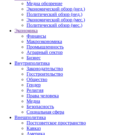
Медиа обозрение
Экономический обзор (нед.)
Политический обзор (нед.)
Экономический обзор (мес.)
Политический обзор (мес.)
Экономика
Финансы
Макроэкономика
Промышленность
Аграрный сектор
Бизнес
Внутриполитика
Законодательство
Госстроительство
Общество
Гендер
Религия
Права человека
Медиа
Безопасность
Социальная сфера
Внешполитика
Постсоветское пространство
Кавказ
Америка