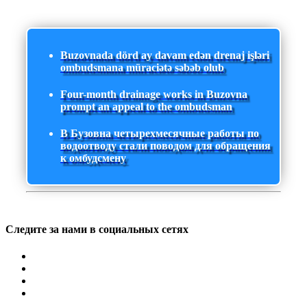
Buzovnada dörd ay davam edən drenaj işləri
ombudsmana müraciətə səbəb olub
Four-month drainage works in Buzovna
prompt an appeal to the ombudsman
В Бузовна четырехмесячные работы по
водоотводу стали поводом для обращения
к омбудсмену
Следите за нами в социальных сетях