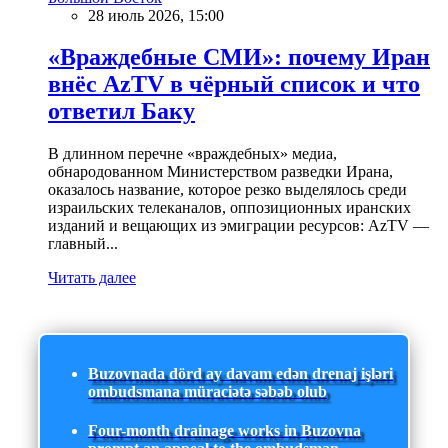
28 июль 2026, 15:00
«Враждебные СМИ»: почему Иран
внёс AzTV в чёрный список и что
ответил Баку
В длинном перечне «враждебных» медиа,
обнародованном Министерством разведки Ирана,
оказалось название, которое резко выделялось среди
израильских телеканалов, оппозиционных иранских
изданий и вещающих из эмиграции ресурсов: AzTV —
главный...
Читать далее
Buzovnada dörd ay davam edən drenaj işləri
ombudsmana müraciətə səbəb olub
Four-month drainage works in Buzovna