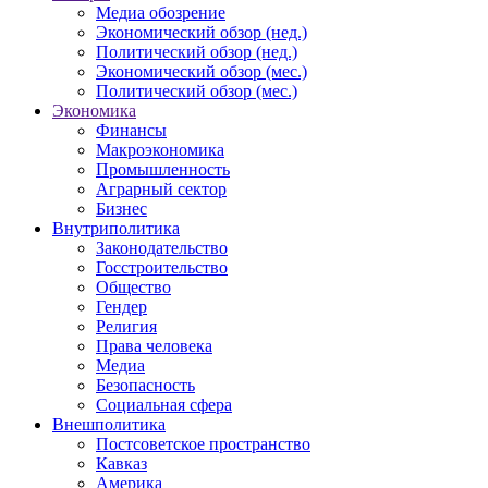
Медиа обозрение
Экономический обзор (нед.)
Политический обзор (нед.)
Экономический обзор (мес.)
Политический обзор (мес.)
Экономика
Финансы
Макроэкономика
Промышленность
Аграрный сектор
Бизнес
Внутриполитика
Законодательство
Госстроительство
Общество
Гендер
Религия
Права человека
Медиа
Безопасность
Социальная сфера
Внешполитика
Постсоветское пространство
Кавказ
Америка