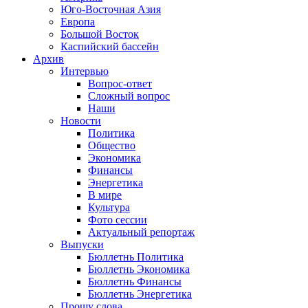
Юго-Восточная Азия
Европа
Большой Восток
Каспийский бассейн
Архив
Интервью
Вопрос-ответ
Сложный вопрос
Наши
Новости
Политика
Общество
Экономика
Финансы
Энергетика
В мире
Культура
Фото сессии
Актуальный репортаж
Выпуски
Бюллетнь Политика
Бюллетнь Экономика
Бюллетнь Финансы
Бюллетнь Энергетика
Прошу слова