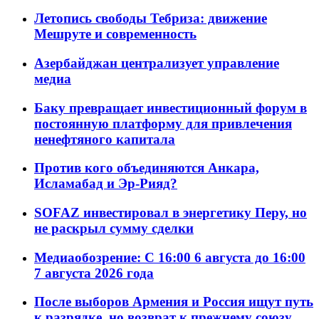
Летопись свободы Тебриза: движение
Мешруте и современность
Азербайджан централизует управление
медиа
Баку превращает инвестиционный форум в
постоянную платформу для привлечения
ненефтяного капитала
Против кого объединяются Анкара,
Исламабад и Эр-Рияд?
SOFAZ инвестировал в энергетику Перу, но
не раскрыл сумму сделки
Медиаобозрение: С 16:00 6 августа до 16:00
7 августа 2026 года
После выборов Армения и Россия ищут путь
к разрядке, но возврат к прежнему союзу