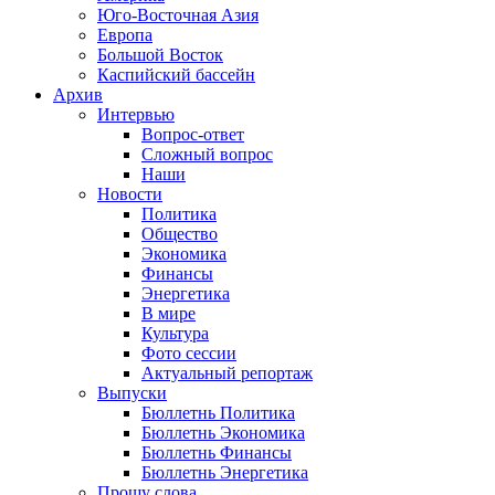
Юго-Восточная Азия
Европа
Большой Восток
Каспийский бассейн
Архив
Интервью
Вопрос-ответ
Сложный вопрос
Наши
Новости
Политика
Общество
Экономика
Финансы
Энергетика
В мире
Культура
Фото сессии
Актуальный репортаж
Выпуски
Бюллетнь Политика
Бюллетнь Экономика
Бюллетнь Финансы
Бюллетнь Энергетика
Прошу слова