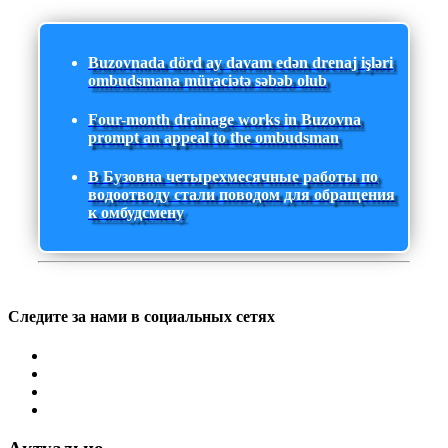
Buzovnada dörd ay davam edən drenaj işləri
ombudsmana müraciətə səbəb olub
Four-month drainage works in Buzovna
prompt an appeal to the ombudsman
В Бузовна четырехмесячные работы по
водоотводу стали поводом для обращения
к омбудсмену
Следите за нами в социальных сетях