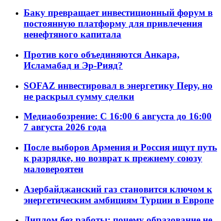
Баку превращает инвестиционный форум в
постоянную платформу для привлечения
ненефтяного капитала
Против кого объединяются Анкара,
Исламабад и Эр-Рияд?
SOFAZ инвестировал в энергетику Перу, но
не раскрыл сумму сделки
Медиаобозрение: С 16:00 6 августа до 16:00
7 августа 2026 года
После выборов Армения и Россия ищут путь
к разрядке, но возврат к прежнему союзу
маловероятен
Азербайджанский газ становится ключом к
энергетическим амбициям Турции в Европе
Диплом без работы: почему образование не