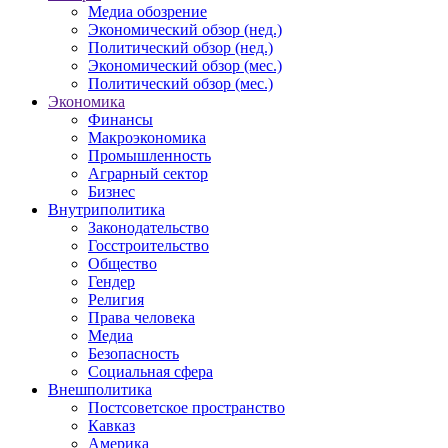
Медиа обозрение
Экономический обзор (нед.)
Политический обзор (нед.)
Экономический обзор (мес.)
Политический обзор (мес.)
Экономика
Финансы
Макроэкономика
Промышленность
Аграрный сектор
Бизнес
Внутриполитика
Законодательство
Госстроительство
Общество
Гендер
Религия
Права человека
Медиа
Безопасность
Социальная сфера
Внешполитика
Постсоветское пространство
Кавказ
Америка