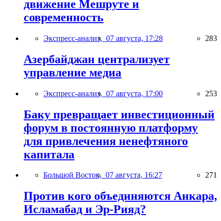
движение Мешруте и
современность
Экспресс-анализ,
07 августа, 17:28
283
Азербайджан централизует
управление медиа
Экспресс-анализ,
07 августа, 17:00
253
Баку превращает инвестиционный
форум в постоянную платформу
для привлечения ненефтяного
капитала
Большой Восток,
07 августа, 16:27
271
Против кого объединяются Анкара,
Исламабад и Эр-Рияд?