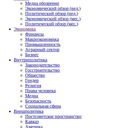
Медиа обозрение
Экономический обзор (нед.)
Политический обзор (нед.)
Экономический обзор (мес.)
Политический обзор (мес.)
Экономика
Финансы
Макроэкономика
Промышленность
Аграрный сектор
Бизнес
Внутриполитика
Законодательство
Госстроительство
Общество
Гендер
Религия
Права человека
Медиа
Безопасность
Социальная сфера
Внешполитика
Постсоветское пространство
Кавказ
Америка