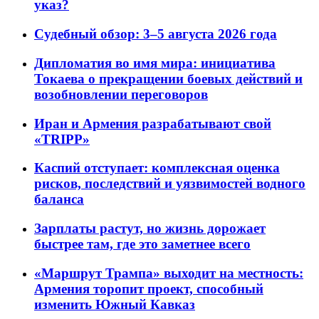
указ?
Судебный обзор: 3–5 августа 2026 года
Дипломатия во имя мира: инициатива
Токаева о прекращении боевых действий и
возобновлении переговоров
Иран и Армения разрабатывают свой
«TRIPP»
Каспий отступает: комплексная оценка
рисков, последствий и уязвимостей водного
баланса
Зарплаты растут, но жизнь дорожает
быстрее там, где это заметнее всего
«Маршрут Трампа» выходит на местность:
Армения торопит проект, способный
изменить Южный Кавказ