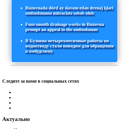
Buzovnada dörd ay davam edən drenaj işləri
ombudsmana müraciətə səbəb olub
Four-month drainage works in Buzovna
prompt an appeal to the ombudsman
В Бузовна четырехмесячные работы по
водоотводу стали поводом для обращения
к омбудсмену
Следите за нами в социальных сетях
Актуально