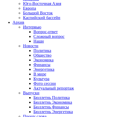
Юго-Восточная Азия
Европа
Большой Восток
Каспийский бассейн
Архив
Интервью
Вопрос-ответ
Сложный вопрос
Наши
Новости
Политика
Общество
Экономика
Финансы
Энергетика
В мире
Культура
Фото сессии
Актуальный репортаж
Выпуски
Бюллетнь Политика
Бюллетнь Экономика
Бюллетнь Финансы
Бюллетнь Энергетика
Прошу слова