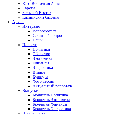
Юго-Восточная Азия
Европа
Большой Восток
Каспийский бассейн
Архив
Интервью
Вопрос-ответ
Сложный вопрос
Наши
Новости
Политика
Общество
Экономика
Финансы
Энергетика
В мире
Культура
Фото сессии
Актуальный репортаж
Выпуски
Бюллетнь Политика
Бюллетнь Экономика
Бюллетнь Финансы
Бюллетнь Энергетика
Прошу слова