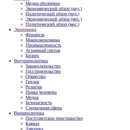
Медиа обозрение
Экономический обзор (нед.)
Политический обзор (нед.)
Экономический обзор (мес.)
Политический обзор (мес.)
Экономика
Финансы
Макроэкономика
Промышленность
Аграрный сектор
Бизнес
Внутриполитика
Законодательство
Госстроительство
Общество
Гендер
Религия
Права человека
Медиа
Безопасность
Социальная сфера
Внешполитика
Постсоветское пространство
Кавказ
Америка