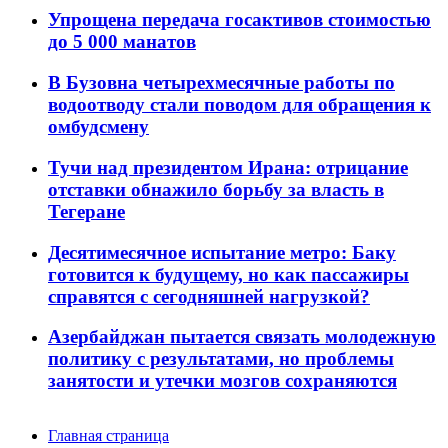
Упрощена передача госактивов стоимостью
до 5 000 манатов
В Бузовна четырехмесячные работы по
водоотводу стали поводом для обращения к
омбудсмену
Тучи над президентом Ирана: отрицание
отставки обнажило борьбу за власть в
Тегеране
Десятимесячное испытание метро: Баку
готовится к будущему, но как пассажиры
справятся с сегодняшней нагрузкой?
Азербайджан пытается связать молодежную
политику с результатами, но проблемы
занятости и утечки мозгов сохраняются
Главная страница