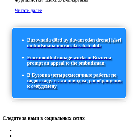
Читать далее
Buzovnada dörd ay davam edən drenaj işləri
ombudsmana müraciətə səbəb olub
Four-month drainage works in Buzovna
prompt an appeal to the ombudsman
В Бузовна четырехмесячные работы по
водоотводу стали поводом для обращения
к омбудсмену
Следите за нами в социальных сетях