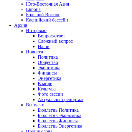
Юго-Восточная Азия
Европа
Большой Восток
Каспийский бассейн
Архив
Интервью
Вопрос-ответ
Сложный вопрос
Наши
Новости
Политика
Общество
Экономика
Финансы
Энергетика
В мире
Культура
Фото сессии
Актуальный репортаж
Выпуски
Бюллетнь Политика
Бюллетнь Экономика
Бюллетнь Финансы
Бюллетнь Энергетика
Прошу слова