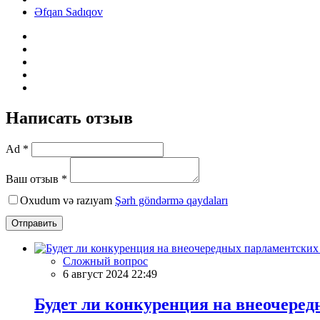
Əfqan Sadıqov
Написать отзыв
Ad *
Ваш отзыв *
Oxudum və razıyam
Şərh göndərmə qaydaları
Отправить
Сложный вопрос
6 август 2024 22:49
Будет ли конкуренция на внеочере