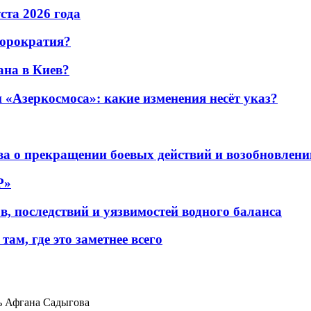
уста 2026 года
бюрократия?
ана в Киев?
«Азеркосмоса»: какие изменения несёт указ?
а о прекращении боевых действий и возобновлени
P»
в, последствий и уязвимостей водного баланса
ам, где это заметнее всего
ь Афгана Садыгова