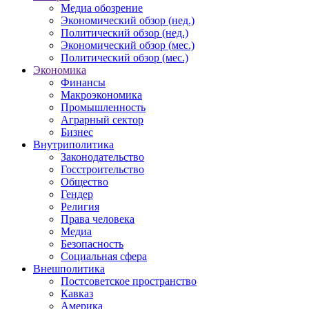
Медиа обозрение
Экономический обзор (нед.)
Политический обзор (нед.)
Экономический обзор (мес.)
Политический обзор (мес.)
Экономика
Финансы
Макроэкономика
Промышленность
Аграрный сектор
Бизнес
Внутриполитика
Законодательство
Госстроительство
Общество
Гендер
Религия
Права человека
Медиа
Безопасность
Социальная сфера
Внешполитика
Постсоветское пространство
Кавказ
Америка