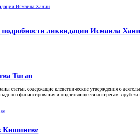
е подробности ликвидации Исмаила Хан
а
тва Turan
кованы статьи, содержащие клеветнические утверждения о деятел
 западного финансирования и подчиняющееся интересам зарубежн
ка
в Кишиневе