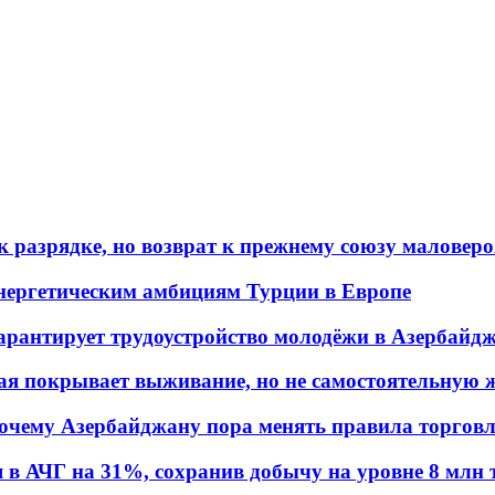
 разрядке, но возврат к прежнему союзу маловеро
энергетическим амбициям Турции в Европе
гарантирует трудоустройство молодёжи в Азербайд
ая покрывает выживание, но не самостоятельную 
почему Азербайджану пора менять правила торгов
в АЧГ на 31%, сохранив добычу на уровне 8 млн 