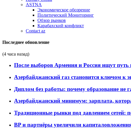
ASTNA
Экономическое обозрение
Политический Мониторинг
Обзор рынков
Карабахский конфликт
Contact az
Последнее обновление
(4 часа назад)
После выборов Армения и Россия ищут путь к
Азербайджанский газ становится ключом к 
Диплом без работы: почему образование не 
Азербайджанский минимум: зарплата, котор
Традиционные рынки под давлением сетей: 
BP и партнёры увеличили капиталовложения 