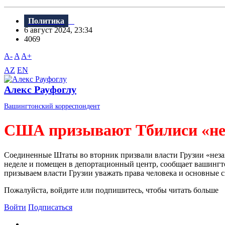
Политика
6 август 2024, 23:34
4069
A-
A
A+
AZ
EN
Алекс Рауфоглу
Вашингтонский корреспондент
США призывают Тбилиси «нез
Соединенные Штаты во вторник призвали власти Грузии «неза
неделе и помещен в депортационный центр, сообщает вашинг
призываем власти Грузии уважать права человека и основные св
Пожалуйста, войдите или подпишитесь, чтобы читать больше
Войти
Подписаться