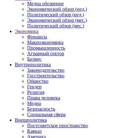
Медиа обозрение
Экономический обзор (нед.)
Политический обзор (нед.)
Экономический обзор (мес.)
Политический обзор (мес.)
Экономика
Финансы
Макроэкономика
Промышленность
Аграрный сектор
Бизнес
Внутриполитика
Законодательство
Госстроительство
Общество
Гендер
Религия
Права человека
Медиа
Безопасность
Социальная сфера
Внешполитика
Постсоветское пространство
Кавказ
Америка