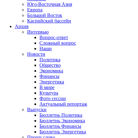
Юго-Восточная Азия
Европа
Большой Восток
Каспийский бассейн
Архив
Интервью
Вопрос-ответ
Сложный вопрос
Наши
Новости
Политика
Общество
Экономика
Финансы
Энергетика
В мире
Культура
Фото сессии
Актуальный репортаж
Выпуски
Бюллетнь Политика
Бюллетнь Экономика
Бюллетнь Финансы
Бюллетнь Энергетика
Прошу слова