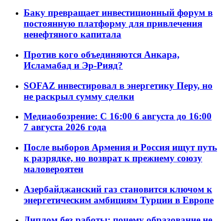
Баку превращает инвестиционный форум в
постоянную платформу для привлечения
ненефтяного капитала
Против кого объединяются Анкара,
Исламабад и Эр-Рияд?
SOFAZ инвестировал в энергетику Перу, но
не раскрыл сумму сделки
Медиаобозрение: С 16:00 6 августа до 16:00
7 августа 2026 года
После выборов Армения и Россия ищут путь
к разрядке, но возврат к прежнему союзу
маловероятен
Азербайджанский газ становится ключом к
энергетическим амбициям Турции в Европе
Диплом без работы: почему образование не