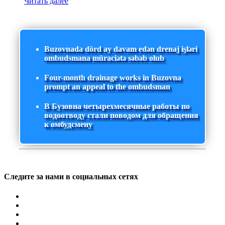
Читать далее
Buzovnada dörd ay davam edən drenaj işləri
ombudsmana müraciətə səbəb olub
Four-month drainage works in Buzovna
prompt an appeal to the ombudsman
В Бузовна четырехмесячные работы по
водоотводу стали поводом для обращения
к омбудсмену
Следите за нами в социальных сетях