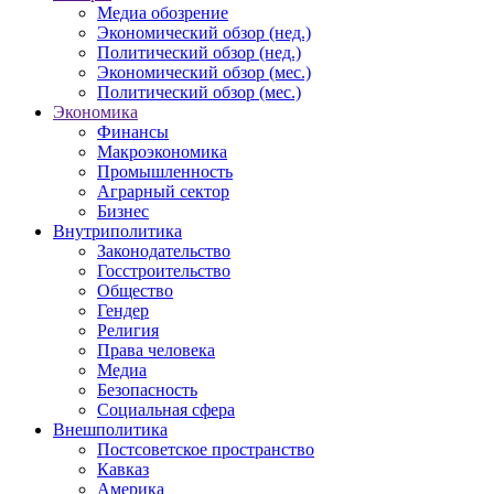
Медиа обозрение
Экономический обзор (нед.)
Политический обзор (нед.)
Экономический обзор (мес.)
Политический обзор (мес.)
Экономика
Финансы
Макроэкономика
Промышленность
Аграрный сектор
Бизнес
Внутриполитика
Законодательство
Госстроительство
Общество
Гендер
Религия
Права человека
Медиа
Безопасность
Социальная сфера
Внешполитика
Постсоветское пространство
Кавказ
Америка