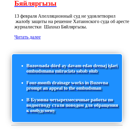
Бяйляргызы
13 февраля Апелляционный суд не удовлетворил
жалобу защиты на решение Хатаинского суда об аресте
журналистки Шахназ Бяйляргызы.
Читать далее
Buzovnada dörd ay davam edən drenaj işləri
ombudsmana müraciətə səbəb olub
Four-month drainage works in Buzovna
prompt an appeal to the ombudsman
В Бузовна четырехмесячные работы по
водоотводу стали поводом для обращения
к омбудсмену