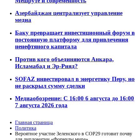
Мешруте и современность
Азербайджан централизует управление
медиа
Баку превращает инвестиционный форум в
постоянную платформу для привлечения
ненефтяного капитала
Против кого объединяются Анкара,
Исламабад и Эр-Рияд?
SOFAZ инвестировал в энергетику Перу, но
не раскрыл сумму сделки
Медиаобозрение: С 16:00 6 августа до 16:00
7 августа 2026 года
Главная страница
Политика
Вероятное участие Зеленского в COP29 готовит почву
для дипломатии «Формулы мира»