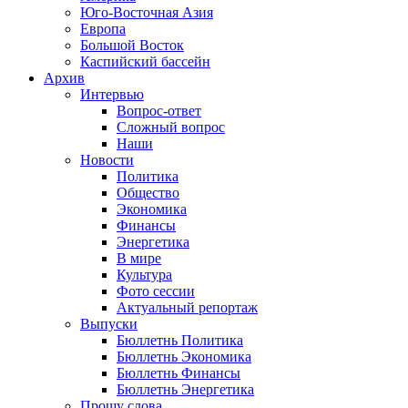
Юго-Восточная Азия
Европа
Большой Восток
Каспийский бассейн
Архив
Интервью
Вопрос-ответ
Сложный вопрос
Наши
Новости
Политика
Общество
Экономика
Финансы
Энергетика
В мире
Культура
Фото сессии
Актуальный репортаж
Выпуски
Бюллетнь Политика
Бюллетнь Экономика
Бюллетнь Финансы
Бюллетнь Энергетика
Прошу слова