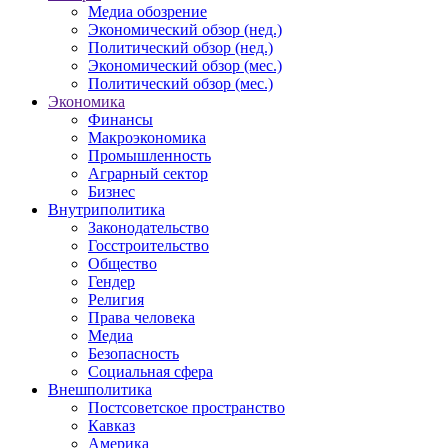
Медиа обозрение
Экономический обзор (нед.)
Политический обзор (нед.)
Экономический обзор (мес.)
Политический обзор (мес.)
Экономика
Финансы
Макроэкономика
Промышленность
Аграрный сектор
Бизнес
Внутриполитика
Законодательство
Госстроительство
Общество
Гендер
Религия
Права человека
Медиа
Безопасность
Социальная сфера
Внешполитика
Постсоветское пространство
Кавказ
Америка