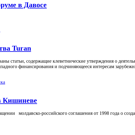
руме в Давосе
а
тва Turan
кованы статьи, содержащие клеветнические утверждения о деятел
 западного финансирования и подчиняющееся интересам зарубежн
ка
в Кишиневе
ении молдавско-российского соглашения от 1998 года о созд