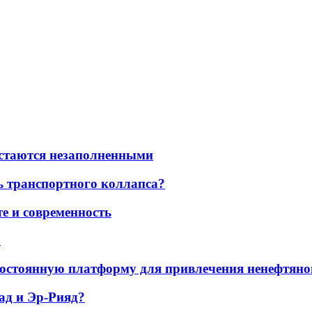
остаются незаполненными
ь транспортного коллапса?
е и современность
а
остоянную платформу для привлечения ненефтяно
ад и Эр-Рияд?