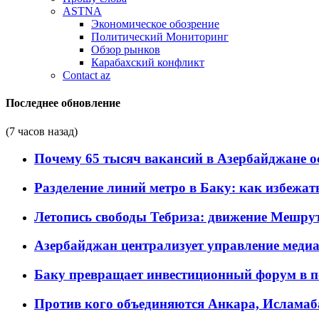
ASTNA
Экономическое обозрение
Политический Мониторинг
Обзор рынков
Карабахский конфликт
Contact az
Последнее обновление
(7 часов назад)
Почему 65 тысяч вакансий в Азербайджане 
Разделение линий метро в Баку: как избежат
Летопись свободы Тебриза: движение Мешрут
Азербайджан централизует управление меди
Баку превращает инвестиционный форум в п
Против кого объединяются Анкара, Исламаб