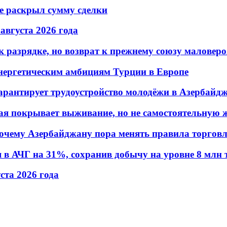
не раскрыл сумму сделки
 августа 2026 года
 разрядке, но возврат к прежнему союзу маловеро
энергетическим амбициям Турции в Европе
гарантирует трудоустройство молодёжи в Азербайд
ая покрывает выживание, но не самостоятельную 
почему Азербайджану пора менять правила торгов
в АЧГ на 31%, сохранив добычу на уровне 8 млн 
уста 2026 года