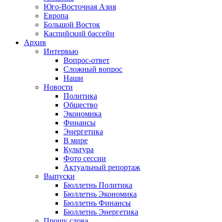
Юго-Восточная Азия
Европа
Большой Восток
Каспийский бассейн
Архив
Интервью
Вопрос-ответ
Сложный вопрос
Наши
Новости
Политика
Общество
Экономика
Финансы
Энергетика
В мире
Культура
Фото сессии
Актуальный репортаж
Выпуски
Бюллетнь Политика
Бюллетнь Экономика
Бюллетнь Финансы
Бюллетнь Энергетика
Прошу слова