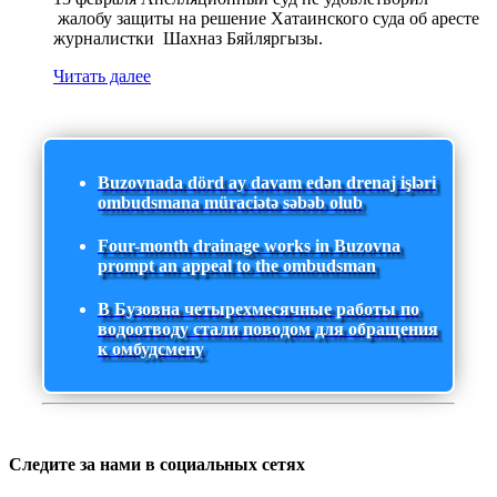
жалобу защиты на решение Хатаинского суда об аресте
журналистки Шахназ Бяйляргызы.
Читать далее
Buzovnada dörd ay davam edən drenaj işləri
ombudsmana müraciətə səbəb olub
Four-month drainage works in Buzovna
prompt an appeal to the ombudsman
В Бузовна четырехмесячные работы по
водоотводу стали поводом для обращения
к омбудсмену
Следите за нами в социальных сетях