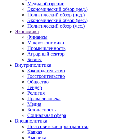
Медиа обозрение
Экономический обзор (нед.)
Политический обзор (нед.)
Экономический обзор (мес.)
Политический обзор (мес.)
Экономика
Финансы
Макроэкономика
Промышленность
Аграрный сектор
Бизнес
Внутриполитика
Законодательство
Госстроительство
Общество
Гендер
Религия
Права человека
Медиа
Безопасность
Социальная сфера
Внешполитика
Постсоветское пространство
Кавказ
Америка