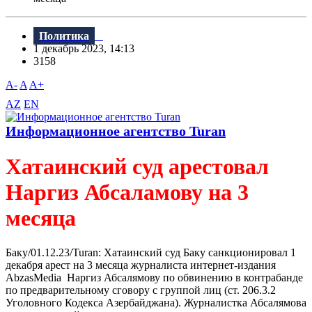
Политика
1 декабрь 2023, 14:13
3158
A-
A
A+
AZ
EN
Информационное агентство Turan
Хатаинский суд арестовал
Наргиз Абсаламову на 3
месяца
Баку/01.12.23/Turan: Хатаинский суд Баку санкционировал 1
декабря арест на 3 месяца журналиста интернет-издания
AbzasMedia Наргиз Абсалямову по обвинению в контрабанде
по предварительному сговору с группой лиц (ст. 206.3.2
Уголовного Кодекса Азербайджана). Журналистка Абсалямова