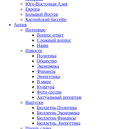
Юго-Восточная Азия
Европа
Большой Восток
Каспийский бассейн
Архив
Интервью
Вопрос-ответ
Сложный вопрос
Наши
Новости
Политика
Общество
Экономика
Финансы
Энергетика
В мире
Культура
Фото сессии
Актуальный репортаж
Выпуски
Бюллетнь Политика
Бюллетнь Экономика
Бюллетнь Финансы
Бюллетнь Энергетика
Прошу слова