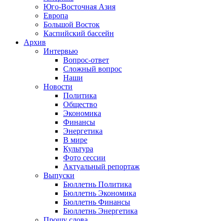
Юго-Восточная Азия
Европа
Большой Восток
Каспийский бассейн
Архив
Интервью
Вопрос-ответ
Сложный вопрос
Наши
Новости
Политика
Общество
Экономика
Финансы
Энергетика
В мире
Культура
Фото сессии
Актуальный репортаж
Выпуски
Бюллетнь Политика
Бюллетнь Экономика
Бюллетнь Финансы
Бюллетнь Энергетика
Прошу слова