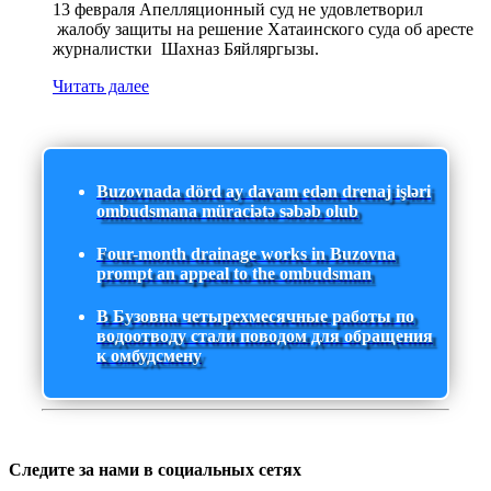
13 февраля Апелляционный суд не удовлетворил
жалобу защиты на решение Хатаинского суда об аресте
журналистки Шахназ Бяйляргызы.
Читать далее
Buzovnada dörd ay davam edən drenaj işləri
ombudsmana müraciətə səbəb olub
Four-month drainage works in Buzovna
prompt an appeal to the ombudsman
В Бузовна четырехмесячные работы по
водоотводу стали поводом для обращения
к омбудсмену
Следите за нами в социальных сетях