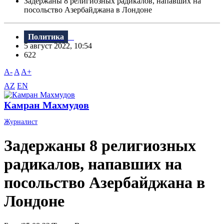
Задержаны 8 религиозных радикалов, напавших на
посольство Азербайджана в Лондоне
Политика
5 август 2022, 10:54
622
A-
A
A+
AZ
EN
Камран Махмудов
Журналист
Задержаны 8 религиозных
радикалов, напавших на
посольство Азербайджана в
Лондоне