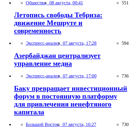
Общество,
08 августа, 00:41
551
Летопись свободы Тебриза:
движение Мешруте и
современность
Экспресс-анализ,
07 августа, 17:28
594
Азербайджан централизует
управление медиа
Экспресс-анализ,
07 августа, 17:00
736
Баку превращает инвестиционный
форум в постоянную платформу
для привлечения ненефтяного
капитала
Большой Восток,
07 августа, 16:27
730