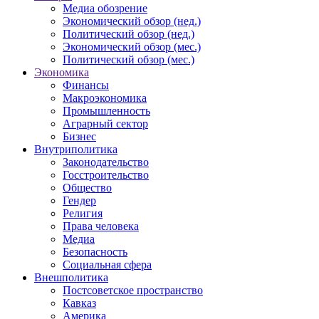
Медиа обозрение
Экономический обзор (нед.)
Политический обзор (нед.)
Экономический обзор (мес.)
Политический обзор (мес.)
Экономика
Финансы
Макроэкономика
Промышленность
Аграрный сектор
Бизнес
Внутриполитика
Законодательство
Госстроительство
Общество
Гендер
Религия
Права человека
Медиа
Безопасность
Социальная сфера
Внешполитика
Постсоветское пространство
Кавказ
Америка