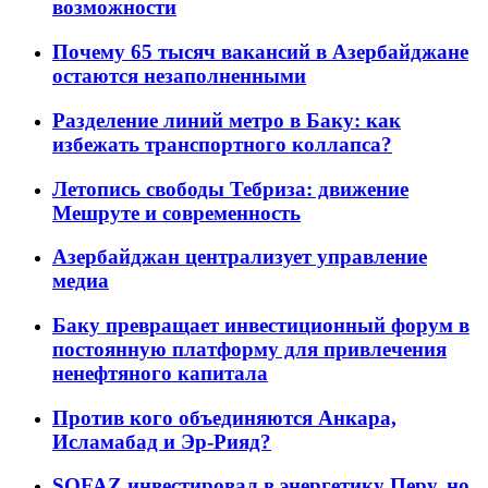
возможности
Почему 65 тысяч вакансий в Азербайджане
остаются незаполненными
Разделение линий метро в Баку: как
избежать транспортного коллапса?
Летопись свободы Тебриза: движение
Мешруте и современность
Азербайджан централизует управление
медиа
Баку превращает инвестиционный форум в
постоянную платформу для привлечения
ненефтяного капитала
Против кого объединяются Анкара,
Исламабад и Эр-Рияд?
SOFAZ инвестировал в энергетику Перу, но