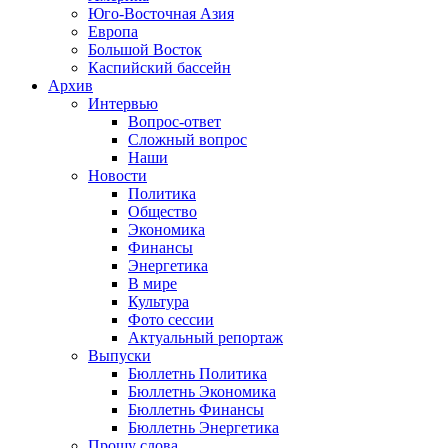
Юго-Восточная Азия
Европа
Большой Восток
Каспийский бассейн
Архив
Интервью
Вопрос-ответ
Сложный вопрос
Наши
Новости
Политика
Общество
Экономика
Финансы
Энергетика
В мире
Культура
Фото сессии
Актуальный репортаж
Выпуски
Бюллетнь Политика
Бюллетнь Экономика
Бюллетнь Финансы
Бюллетнь Энергетика
Прошу слова