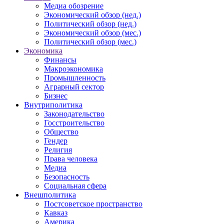
Медиа обозрение
Экономический обзор (нед.)
Политический обзор (нед.)
Экономический обзор (мес.)
Политический обзор (мес.)
Экономика
Финансы
Макроэкономика
Промышленность
Аграрный сектор
Бизнес
Внутриполитика
Законодательство
Госстроительство
Общество
Гендер
Религия
Права человека
Медиа
Безопасность
Социальная сфера
Внешполитика
Постсоветское пространство
Кавказ
Америка