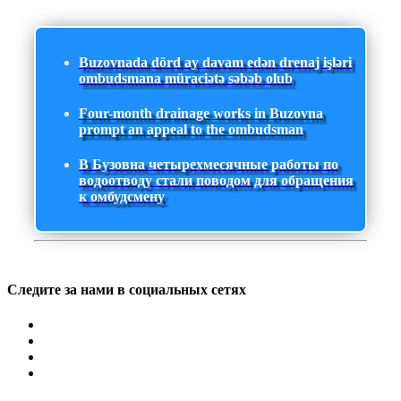
Buzovnada dörd ay davam edən drenaj işləri
ombudsmana müraciətə səbəb olub
Four-month drainage works in Buzovna
prompt an appeal to the ombudsman
В Бузовна четырехмесячные работы по
водоотводу стали поводом для обращения
к омбудсмену
Следите за нами в социальных сетях