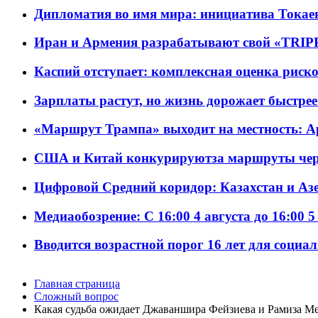
Дипломатия во имя мира: инициатива Токаев
Иран и Армения разрабатывают свой «TRIP
Каспий отступает: комплексная оценка риско
Зарплаты растут, но жизнь дорожает быстрее т
«Маршрут Трампа» выходит на местность: А
США и Китай конкурируютза маршруты че
Цифровой Средний коридор: Казахстан и Аз
Медиаобозрение: С 16:00 4 августа до 16:00 5
Вводится возрастной порог 16 лет для социа
Главная страница
Сложный вопрос
Какая судьба ожидает Джаваншира Фейзиева и Рамиза М