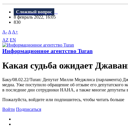
Сложный вопрос
8 февраль 2022, 16:05
830
A-
A
A+
AZ
EN
Информационное агентство Turan
Какая судьба ожидает Джава
Баку/08.02.22/Turan: Депутат Милли Меджлиса (парламента) Д
медиа. Уже поступило обращение об отзыве его депутатского 
в последние дни сотрудники НАНА, а также многие депутаты 
Пожалуйста, войдите или подпишитесь, чтобы читать больше
Войти
Подписаться