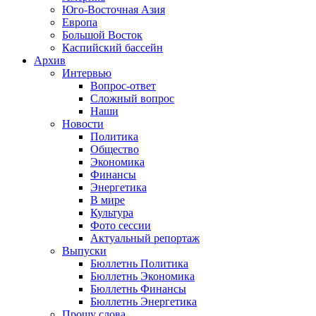
Юго-Восточная Азия
Европа
Большой Восток
Каспийский бассейн
Архив
Интервью
Вопрос-ответ
Сложный вопрос
Наши
Новости
Политика
Общество
Экономика
Финансы
Энергетика
В мире
Культура
Фото сессии
Актуальный репортаж
Выпуски
Бюллетнь Политика
Бюллетнь Экономика
Бюллетнь Финансы
Бюллетнь Энергетика
Прошу слова