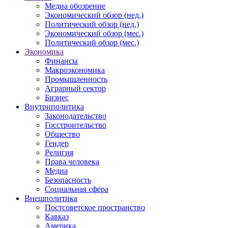
Медиа обозрение
Экономический обзор (нед.)
Политический обзор (нед.)
Экономический обзор (мес.)
Политический обзор (мес.)
Экономика
Финансы
Макроэкономика
Промышленность
Аграрный сектор
Бизнес
Внутриполитика
Законодательство
Госстроительство
Общество
Гендер
Религия
Права человека
Медиа
Безопасность
Социальная сфера
Внешполитика
Постсоветское пространство
Кавказ
Америка