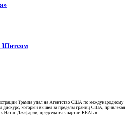
ля»
м Шитсом
нистрации Трампа упал на Агентство США по международному
ал дискурс, который вышел за пределы границ США, привлекая
ак Натиг Джафарли, председатель партии REAL в