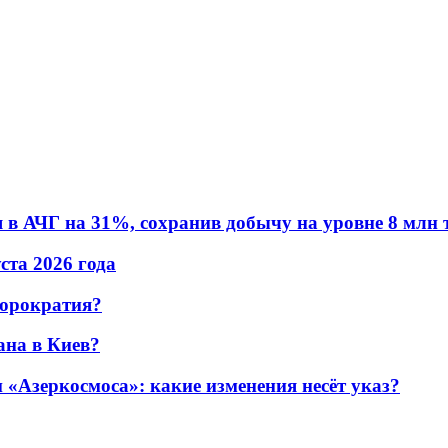
в АЧГ на 31%, сохранив добычу на уровне 8 млн 
уста 2026 года
бюрократия?
ана в Киев?
«Азеркосмоса»: какие изменения несёт указ?