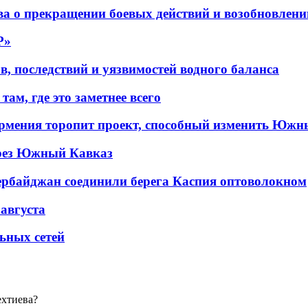
а о прекращении боевых действий и возобновлени
P»
в, последствий и уязвимостей водного баланса
ам, где это заметнее всего
рмения торопит проект, способный изменить Южн
рез Южный Кавказ
ербайджан соединили берега Каспия оптоволокном
 августа
льных сетей
ехтиева?