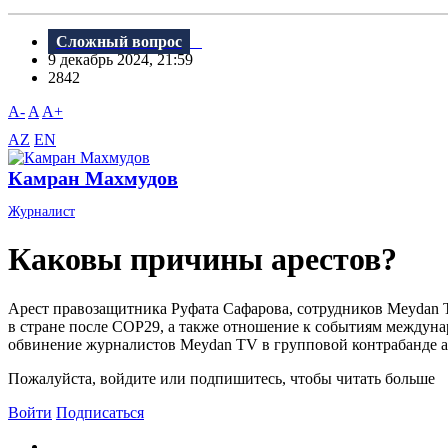
Сложный вопрос
9 декабрь 2024, 21:59
2842
A-
A
A+
AZ
EN
Камран Махмудов
Журналист
Каковы причины арестов?
Арест правозащитника Руфата Сафарова, сотрудников Meydan T
в стране после COP29, а также отношение к событиям междун
обвинение журналистов Meydan TV в групповой контрабанде абс
Пожалуйста, войдите или подпишитесь, чтобы читать больше
Войти
Подписаться