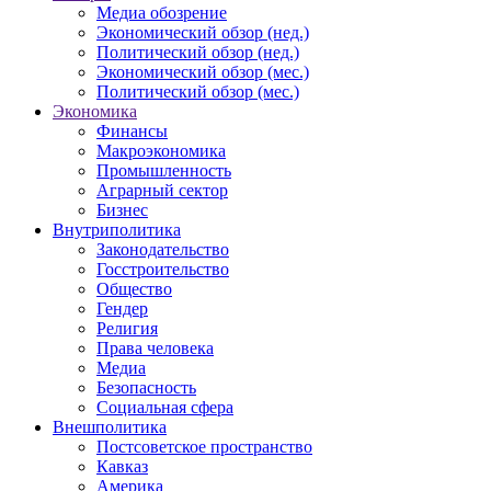
Медиа обозрение
Экономический обзор (нед.)
Политический обзор (нед.)
Экономический обзор (мес.)
Политический обзор (мес.)
Экономика
Финансы
Макроэкономика
Промышленность
Аграрный сектор
Бизнес
Внутриполитика
Законодательство
Госстроительство
Общество
Гендер
Религия
Права человека
Медиа
Безопасность
Социальная сфера
Внешполитика
Постсоветское пространство
Кавказ
Америка