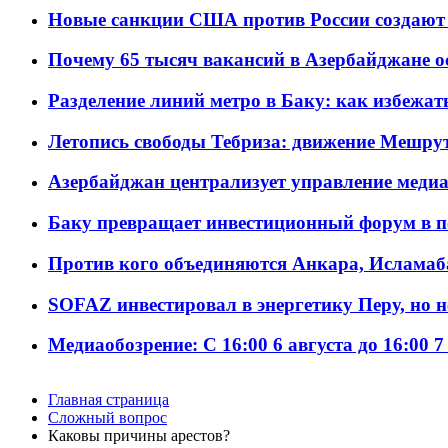
Новые санкции США против России создают 
Почему 65 тысяч вакансий в Азербайджане 
Разделение линий метро в Баку: как избежат
Летопись свободы Тебриза: движение Мешрут
Азербайджан централизует управление меди
Баку превращает инвестиционный форум в п
Против кого объединяются Анкара, Исламаб
SOFAZ инвестировал в энергетику Перу, но 
Медиаобозрение: С 16:00 6 августа до 16:00 7
Главная страница
Сложный вопрос
Каковы причины арестов?