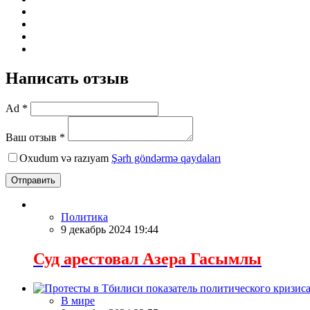
Написать отзыв
Ad *
Ваш отзыв *
Oxudum və razıyam
Şərh göndərmə qaydaları
Отправить
Политика
9 декабрь 2024 19:44
Суд арестовал Азера Гасымлы
В мире