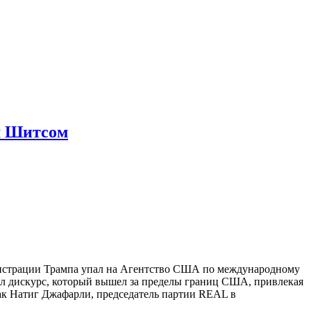
м Шитсом
нистрации Трампа упал на Агентство США по международному
ал дискурс, который вышел за пределы границ США, привлекая
ак Натиг Джафарли, председатель партии REAL в