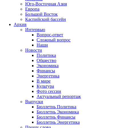
Юго-Восточная Азия
Европа
Большой Восток
Каспийский бассейн
Архив
Интервью
Вопрос-ответ
Сложный вопрос
Наши
Новости
Политика
Общество
Экономика
Финансы
Энергетика
В мире
Культура
Фото сессии
Актуальный репортаж
Выпуски
Бюллетнь Политика
Бюллетнь Экономика
Бюллетнь Финансы
Бюллетнь Энергетика
Прошу слова