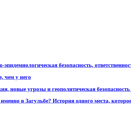
эпидемиологическая безопасность, ответственност
, чем у него
жия, новые угрозы и геополитическая безопасност
именно в Загульбе? История одного места, которо