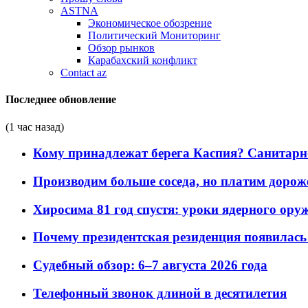
ASTNA
Экономическое обозрение
Политический Мониторинг
Обзор рынков
Карабахский конфликт
Contact az
Последнее обновление
(1 час назад)
Кому принадлежат берега Каспия? Санитарно-
Производим больше соседа, но платим дороже
Хиросима 81 год спустя: уроки ядерного ору
Почему президентская резиденция появилась 
Судебный обзор: 6–7 августа 2026 года
Телефонный звонок длиной в десятилетия