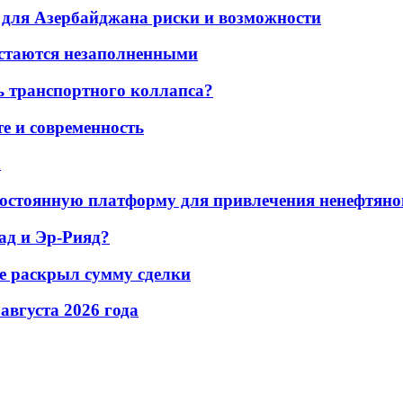
для Азербайджана риски и возможности
остаются незаполненными
ь транспортного коллапса?
е и современность
а
остоянную платформу для привлечения ненефтяно
ад и Эр-Рияд?
не раскрыл сумму сделки
 августа 2026 года