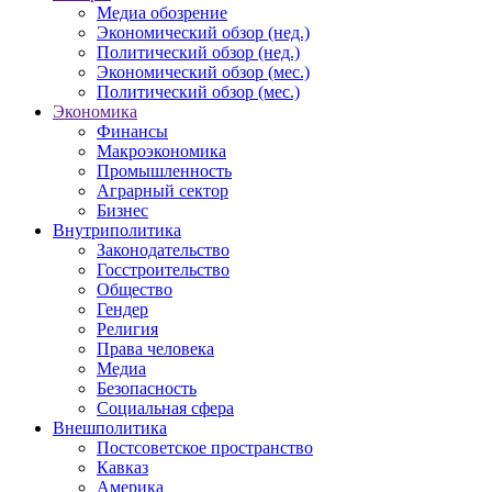
Медиа обозрение
Экономический обзор (нед.)
Политический обзор (нед.)
Экономический обзор (мес.)
Политический обзор (мес.)
Экономика
Финансы
Макроэкономика
Промышленность
Аграрный сектор
Бизнес
Внутриполитика
Законодательство
Госстроительство
Общество
Гендер
Религия
Права человека
Медиа
Безопасность
Социальная сфера
Внешполитика
Постсоветское пространство
Кавказ
Америка