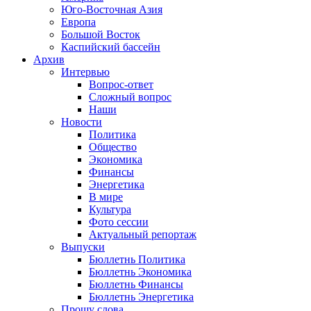
Юго-Восточная Азия
Европа
Большой Восток
Каспийский бассейн
Архив
Интервью
Вопрос-ответ
Сложный вопрос
Наши
Новости
Политика
Общество
Экономика
Финансы
Энергетика
В мире
Культура
Фото сессии
Актуальный репортаж
Выпуски
Бюллетнь Политика
Бюллетнь Экономика
Бюллетнь Финансы
Бюллетнь Энергетика
Прошу слова