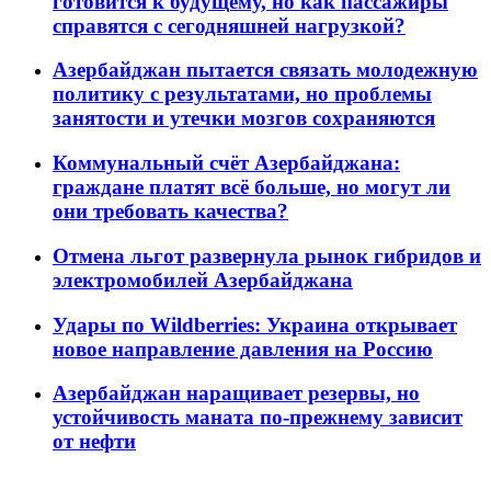
готовится к будущему, но как пассажиры
справятся с сегодняшней нагрузкой?
Азербайджан пытается связать молодежную
политику с результатами, но проблемы
занятости и утечки мозгов сохраняются
Коммунальный счёт Азербайджана:
граждане платят всё больше, но могут ли
они требовать качества?
Отмена льгот развернула рынок гибридов и
электромобилей Азербайджана
Удары по Wildberries: Украина открывает
новое направление давления на Россию
Азербайджан наращивает резервы, но
устойчивость маната по-прежнему зависит
от нефти