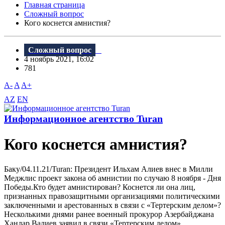
Главная страница
Сложный вопрос
Кого коснется амнистия?
Сложный вопрос
4 ноябрь 2021, 16:02
781
A-
A
A+
AZ
EN
Информационное агентство Turan
Кого коснется амнистия?
Баку/04.11.21/Turan: Президент Ильхам Алиев внес в Милли
Меджлис проект закона об амнистии по случаю 8 ноября - Дня
Победы.Кто будет амнистирован? Коснется ли она лиц,
признанных правозащитными организациями политическими
заключенными и арестованных в связи с «Тертерским делом»?
Несколькими днями ранее военный прокурор Азербайджана
Ханлар Валиев заявил в связи «Тертерским делом»