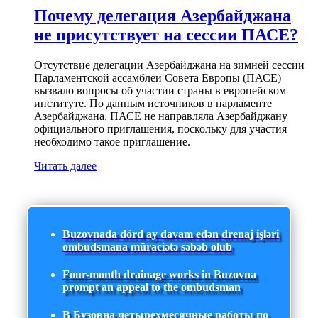
Почему делегация Азербайджана
не присутствует на сессии ПАСЕ?
Отсутствие делегации Азербайджана на зимней сессии
Парламентской ассамблеи Совета Европы (ПАСЕ)
вызвало вопросы об участии страны в европейском
институте. По данным источников в парламенте
Азербайджана, ПАСЕ не направляла Азербайджану
официального приглашения, поскольку для участия
необходимо такое приглашение.
Читать далее
Buzovnada dörd ay davam edən drenaj işləri
ombudsmana müraciətə səbəb olub
Four-month drainage works in Buzovna
prompt an appeal to the ombudsman
В Бузовна четырехмесячные работы по