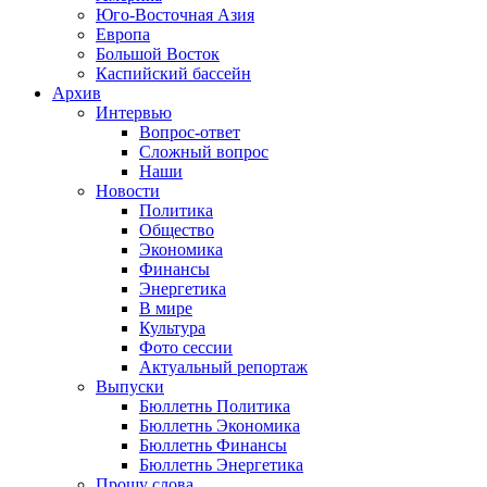
Юго-Восточная Азия
Европа
Большой Восток
Каспийский бассейн
Архив
Интервью
Вопрос-ответ
Сложный вопрос
Наши
Новости
Политика
Общество
Экономика
Финансы
Энергетика
В мире
Культура
Фото сессии
Актуальный репортаж
Выпуски
Бюллетнь Политика
Бюллетнь Экономика
Бюллетнь Финансы
Бюллетнь Энергетика
Прошу слова