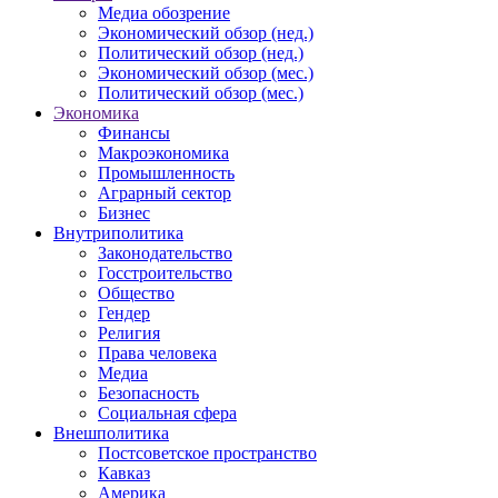
Медиа обозрение
Экономический обзор (нед.)
Политический обзор (нед.)
Экономический обзор (мес.)
Политический обзор (мес.)
Экономика
Финансы
Макроэкономика
Промышленность
Аграрный сектор
Бизнес
Внутриполитика
Законодательство
Госстроительство
Общество
Гендер
Религия
Права человека
Медиа
Безопасность
Социальная сфера
Внешполитика
Постсоветское пространство
Кавказ
Америка