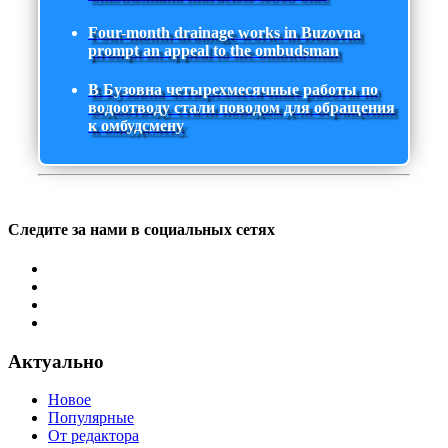
Four-month drainage works in Buzovna
prompt an appeal to the ombudsman
В Бузовна четырехмесячные работы по
водоотводу стали поводом для обращения
к омбудсмену
Следите за нами в социальных сетях
Актуально
Новое
Популярные
От редактора