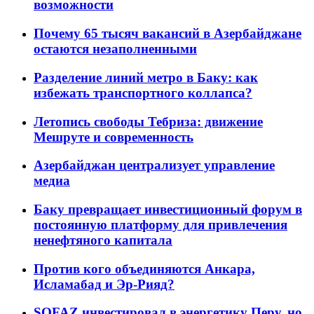
возможности
Почему 65 тысяч вакансий в Азербайджане
остаются незаполненными
Разделение линий метро в Баку: как
избежать транспортного коллапса?
Летопись свободы Тебриза: движение
Мешруте и современность
Азербайджан централизует управление
медиа
Баку превращает инвестиционный форум в
постоянную платформу для привлечения
ненефтяного капитала
Против кого объединяются Анкара,
Исламабад и Эр-Рияд?
SOFAZ инвестировал в энергетику Перу, но