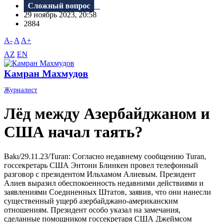
Сложный вопрос
29 ноябрь 2023, 20:58
2884
A-
A
A+
AZ
EN
Камран Махмудов
Журналист
Лёд между Азербайджаном и
США начал таять?
Bakı/29.11.23/Turan: Согласно недавнему сообщению Turan,
госсекретарь США Энтони Блинкен провел телефонный
разговор с президентом Ильхамом Алиевым. Президент
Алиев выразил обеспокоенность недавними действиями и
заявлениями Соединенных Штатов, заявив, что они нанесли
существенный ущерб азербайджано-американским
отношениям. Президент особо указал на замечания,
сделанные помощником госсекретаря США Джеймсом