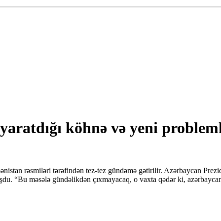
ratdığı köhnə və yeni probleml
n rəsmiləri tərəfindən tez-tez gündəmə gətirilir. Azərbaycan Preziden
şdu. “Bu məsələ gündəlikdən çıxmayacaq, o vaxta qədər ki, azərbaycanl