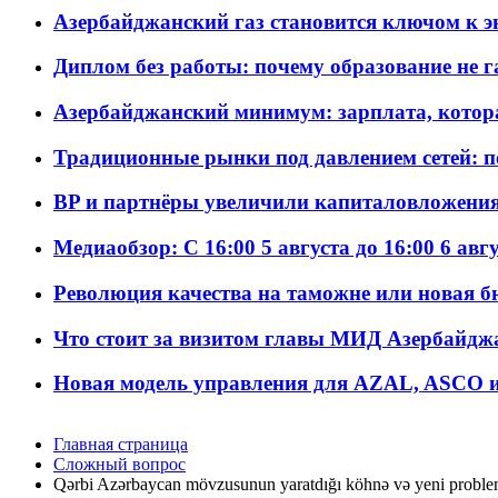
Азербайджанский газ становится ключом к 
Диплом без работы: почему образование не 
Азербайджанский минимум: зарплата, котор
Традиционные рынки под давлением сетей: 
BP и партнёры увеличили капиталовложения 
Медиаобзор: С 16:00 5 августа до 16:00 6 авг
Революция качества на таможне или новая 
Что стоит за визитом главы МИД Азербайдж
Новая модель управления для AZAL, ASCO и 
Главная страница
Сложный вопрос
Qərbi Azərbaycan mövzusunun yaratdığı köhnə və yeni problem