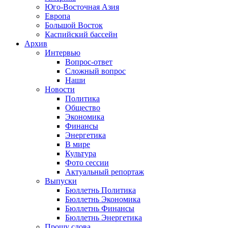
Юго-Восточная Азия
Европа
Большой Восток
Каспийский бассейн
Архив
Интервью
Вопрос-ответ
Сложный вопрос
Наши
Новости
Политика
Общество
Экономика
Финансы
Энергетика
В мире
Культура
Фото сессии
Актуальный репортаж
Выпуски
Бюллетнь Политика
Бюллетнь Экономика
Бюллетнь Финансы
Бюллетнь Энергетика
Прошу слова