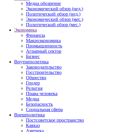
Медиа обозрение
Экономический обзор (нед.)
Политический обзор (нед.)
Экономический обзор (мес.)
Политический обзор (мес.)
Экономика
Финансы
Макроэкономика
Промышленность
Аграрный сектор
Бизнес
Внутриполитика
Законодательство
Госстроительство
Общество
Гендер
Религия
Права человека
Медиа
Безопасность
Социальная сфера
Внешполитика
Постсоветское пространство
Кавказ
Америка