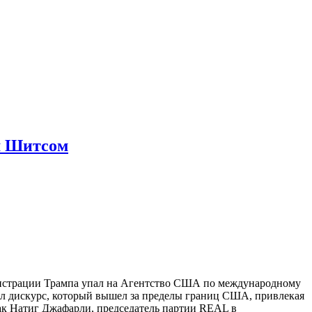
м Шитсом
нистрации Трампа упал на Агентство США по международному
ал дискурс, который вышел за пределы границ США, привлекая
ак Натиг Джафарли, председатель партии REAL в