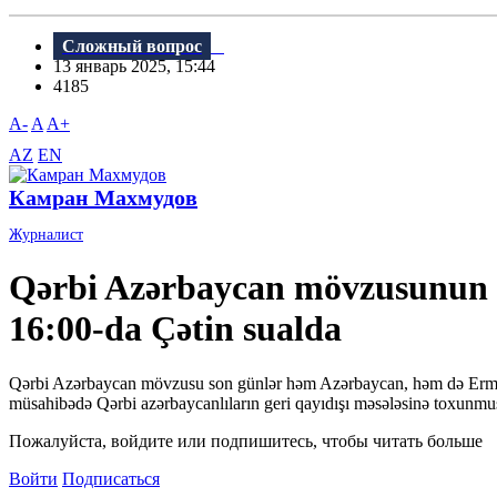
Сложный вопрос
13 январь 2025, 15:44
4185
A-
A
A+
AZ
EN
Камран Махмудов
Журналист
Qərbi Azərbaycan mövzusunun ya
16:00-da Çətin sualda
Qərbi Azərbaycan mövzusu son günlər həm Azərbaycan, həm də Ermənista
müsahibədə Qərbi azərbaycanlıların geri qayıdışı məsələsinə toxunmu
Пожалуйста, войдите или подпишитесь, чтобы читать больше
Войти
Подписаться