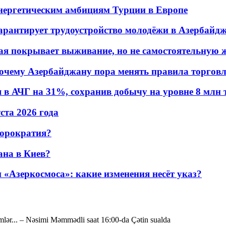
энергетическим амбициям Турции в Европе
гарантирует трудоустройство молодёжи в Азербайд
ая покрывает выживание, но не самостоятельную 
почему Азербайджану пора менять правила торгов
в АЧГ на 31%, сохранив добычу на уровне 8 млн 
уста 2026 года
бюрократия?
ана в Киев?
«Азеркосмоса»: какие изменения несёт указ?
lər... – Nəsimi Məmmədli saat 16:00-da Çətin sualda