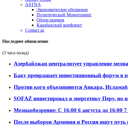
ASTNA
Экономическое обозрение
Политический Мониторинг
Обзор рынков
Карабахский конфликт
Contact az
Последнее обновление
(3 часа назад)
Азербайджан централизует управление меди
Баку превращает инвестиционный форум в п
Против кого объединяются Анкара, Исламаб
SOFAZ инвестировал в энергетику Перу, но 
Медиаобозрение: С 16:00 6 августа до 16:00 7
После выборов Армения и Россия ищут путь к