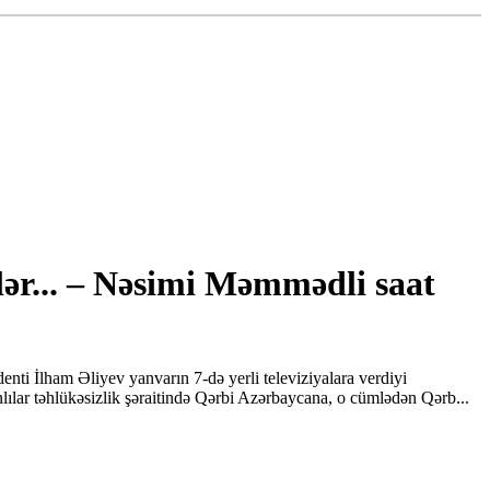
ər... – Nəsimi Məmmədli saat
ti İlham Əliyev yanvarın 7-də yerli televiziyalara verdiyi
ılar təhlükəsizlik şəraitində Qərbi Azərbaycana, o cümlədən Qərb...