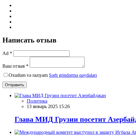
Написать отзыв
Ad *
Ваш отзыв *
Oxudum və razıyam
Şərh göndərmə qaydaları
Отправить
Политика
13 январь 2025 15:26
Глава МИД Грузии посетит Азерба