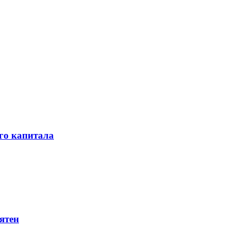
го капитала
ятен