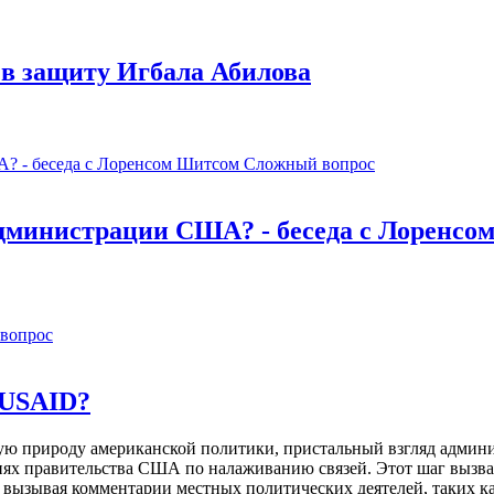
в защиту Игбала Абилова
Сложный вопрос
администрации США? - беседа с Лоренсо
вопрос
 USAID?
ую природу американской политики, пристальный взгляд адми
иях правительства США по налаживанию связей. Этот шаг вызв
вызывая комментарии местных политических деятелей, таких к