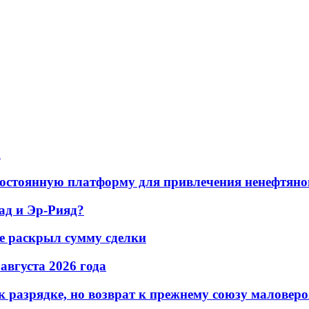
а
остоянную платформу для привлечения ненефтяно
ад и Эр-Рияд?
не раскрыл сумму сделки
 августа 2026 года
 разрядке, но возврат к прежнему союзу маловеро