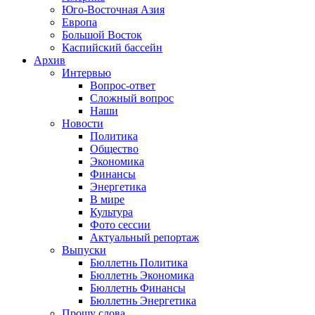
Юго-Восточная Азия
Европа
Большой Восток
Каспийский бассейн
Архив
Интервью
Вопрос-ответ
Сложный вопрос
Наши
Новости
Политика
Общество
Экономика
Финансы
Энергетика
В мире
Культура
Фото сессии
Актуальный репортаж
Выпуски
Бюллетнь Политика
Бюллетнь Экономика
Бюллетнь Финансы
Бюллетнь Энергетика
Прошу слова