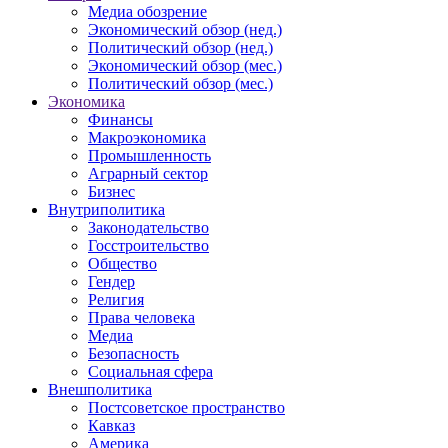
Медиа обозрение
Экономический обзор (нед.)
Политический обзор (нед.)
Экономический обзор (мес.)
Политический обзор (мес.)
Экономика
Финансы
Макроэкономика
Промышленность
Аграрный сектор
Бизнес
Внутриполитика
Законодательство
Госстроительство
Общество
Гендер
Религия
Права человека
Медиа
Безопасность
Социальная сфера
Внешполитика
Постсоветское пространство
Кавказ
Америка