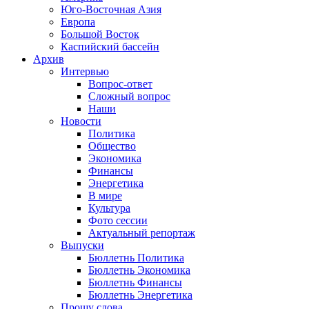
Юго-Восточная Азия
Европа
Большой Восток
Каспийский бассейн
Архив
Интервью
Вопрос-ответ
Сложный вопрос
Наши
Новости
Политика
Общество
Экономика
Финансы
Энергетика
В мире
Культура
Фото сессии
Актуальный репортаж
Выпуски
Бюллетнь Политика
Бюллетнь Экономика
Бюллетнь Финансы
Бюллетнь Энергетика
Прошу слова