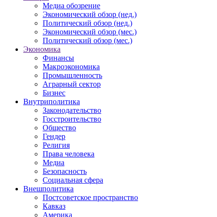
Медиа обозрение
Экономический обзор (нед.)
Политический обзор (нед.)
Экономический обзор (мес.)
Политический обзор (мес.)
Экономика
Финансы
Макроэкономика
Промышленность
Аграрный сектор
Бизнес
Внутриполитика
Законодательство
Госстроительство
Общество
Гендер
Религия
Права человека
Медиа
Безопасность
Социальная сфера
Внешполитика
Постсоветское пространство
Кавказ
Америка