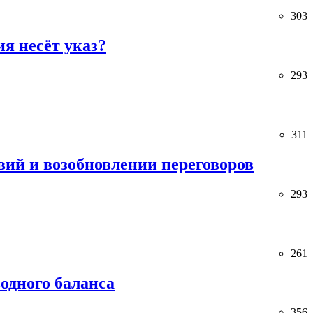
303
я несёт указ?
293
311
ий и возобновлении переговоров
293
261
одного баланса
356