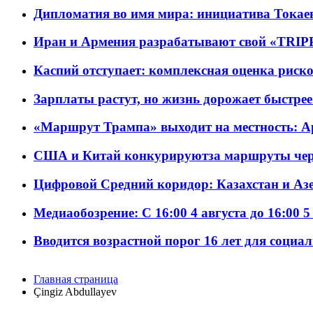
Дипломатия во имя мира: инициатива Токаев
Иран и Армения разрабатывают свой «TRIP
Каспий отступает: комплексная оценка риско
Зарплаты растут, но жизнь дорожает быстрее т
«Маршрут Трампа» выходит на местность: А
США и Китай конкурируютза маршруты че
Цифровой Средний коридор: Казахстан и Аз
Медиаобозрение: С 16:00 4 августа до 16:00 5
Вводится возрастной порог 16 лет для социа
Главная страница
Çingiz Abdullayev