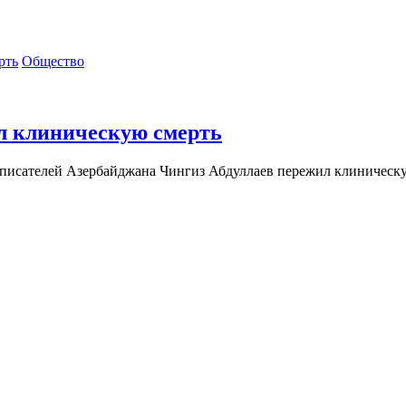
Общество
л клиническую смерть
за писателей Азербайджана Чингиз Абдуллаев пережил клиническ