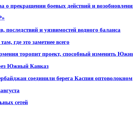
а о прекращении боевых действий и возобновлени
P»
в, последствий и уязвимостей водного баланса
ам, где это заметнее всего
рмения торопит проект, способный изменить Южн
рез Южный Кавказ
ербайджан соединили берега Каспия оптоволокном
 августа
льных сетей