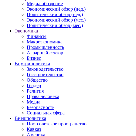
Медиа обозрение
Экономический обзор (нед.)
Политический обзор (нед.)
Экономический обзор (мес.)
Политический обзор (мес.)
Экономика
Финансы
Макроэкономика
Промышленность
Аграрный сектор
Бизнес
Внутриполитика
Законодательство
Госстроительство
Общество
Гендер
Религия
Права человека
Медиа
Безопасность
Социальная сфера
Внешполитика
Постсоветское пространство
Кавказ
Америка