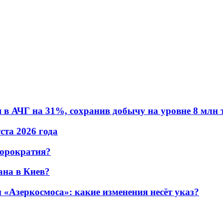
в АЧГ на 31%, сохранив добычу на уровне 8 млн 
уста 2026 года
бюрократия?
ана в Киев?
«Азеркосмоса»: какие изменения несёт указ?