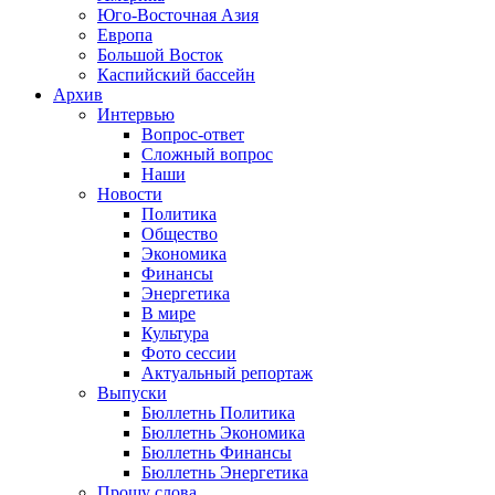
Юго-Восточная Азия
Европа
Большой Восток
Каспийский бассейн
Архив
Интервью
Вопрос-ответ
Сложный вопрос
Наши
Новости
Политика
Общество
Экономика
Финансы
Энергетика
В мире
Культура
Фото сессии
Актуальный репортаж
Выпуски
Бюллетнь Политика
Бюллетнь Экономика
Бюллетнь Финансы
Бюллетнь Энергетика
Прошу слова