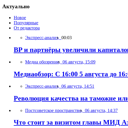
Актуально
Новое
Популярные
От редактора
Экспресс-анализ,
00:03
BP и партнёры увеличили капиталов
Медиа обозрение,
06 августа, 15:09
Медиаобзор: С 16:00 5 августа до 16:
Экспресс-анализ,
06 августа, 14:51
Революция качества на таможне ил
Постсоветское пространство,
06 августа, 14:37
Что стоит за визитом главы МИД А