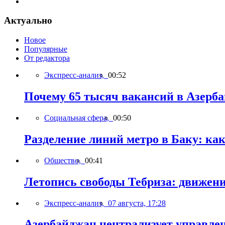
Актуально
Новое
Популярные
От редактора
Экспресс-анализ,
00:52
Почему 65 тысяч вакансий в Азерб
Социальная сфера,
00:50
Разделение линий метро в Баку: ка
Общество,
00:41
Летопись свободы Тебриза: движен
Экспресс-анализ,
07 августа, 17:28
Азербайджан централизует управле