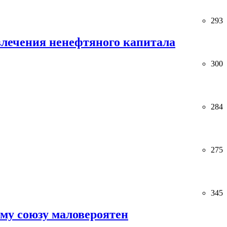
293
лечения ненефтяного капитала
300
284
275
345
ему союзу маловероятен