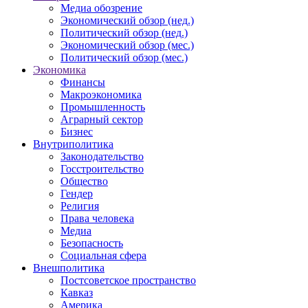
Медиа обозрение
Экономический обзор (нед.)
Политический обзор (нед.)
Экономический обзор (мес.)
Политический обзор (мес.)
Экономика
Финансы
Макроэкономика
Промышленность
Аграрный сектор
Бизнес
Внутриполитика
Законодательство
Госстроительство
Общество
Гендер
Религия
Права человека
Медиа
Безопасность
Социальная сфера
Внешполитика
Постсоветское пространство
Кавказ
Америка