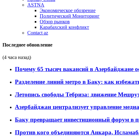
ASTNA
Экономическое обозрение
Политический Мониторинг
Обзор рынков
Карабахский конфликт
Contact az
Последнее обновление
(4 часа назад)
Почему 65 тысяч вакансий в Азербайджане 
Разделение линий метро в Баку: как избежат
Летопись свободы Тебриза: движение Мешрут
Азербайджан централизует управление меди
Баку превращает инвестиционный форум в п
Против кого объединяются Анкара, Исламаб