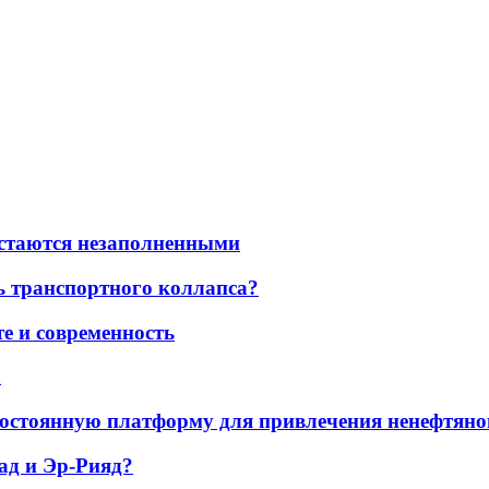
остаются незаполненными
ь транспортного коллапса?
е и современность
а
остоянную платформу для привлечения ненефтяно
ад и Эр-Рияд?