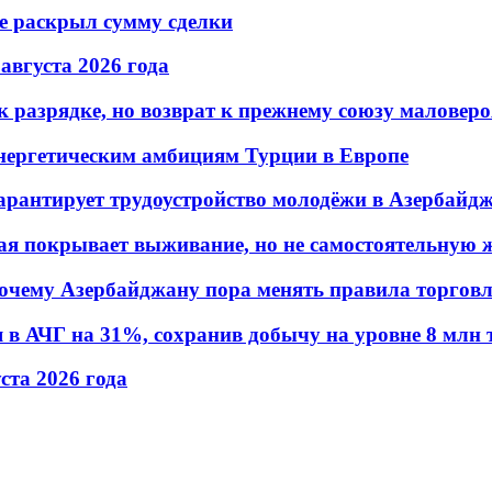
не раскрыл сумму сделки
 августа 2026 года
 разрядке, но возврат к прежнему союзу маловеро
энергетическим амбициям Турции в Европе
гарантирует трудоустройство молодёжи в Азербайд
ая покрывает выживание, но не самостоятельную 
почему Азербайджану пора менять правила торгов
в АЧГ на 31%, сохранив добычу на уровне 8 млн 
уста 2026 года