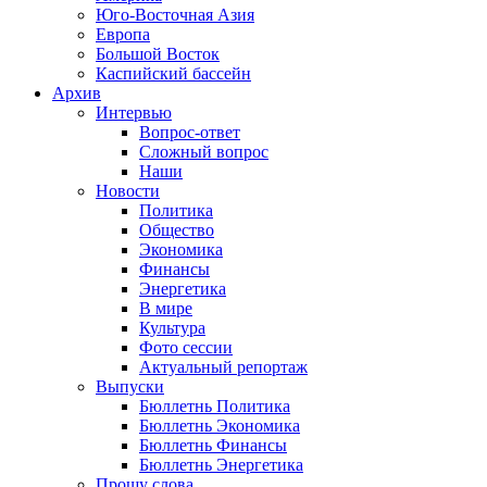
Юго-Восточная Азия
Европа
Большой Восток
Каспийский бассейн
Архив
Интервью
Вопрос-ответ
Сложный вопрос
Наши
Новости
Политика
Общество
Экономика
Финансы
Энергетика
В мире
Культура
Фото сессии
Актуальный репортаж
Выпуски
Бюллетнь Политика
Бюллетнь Экономика
Бюллетнь Финансы
Бюллетнь Энергетика
Прошу слова