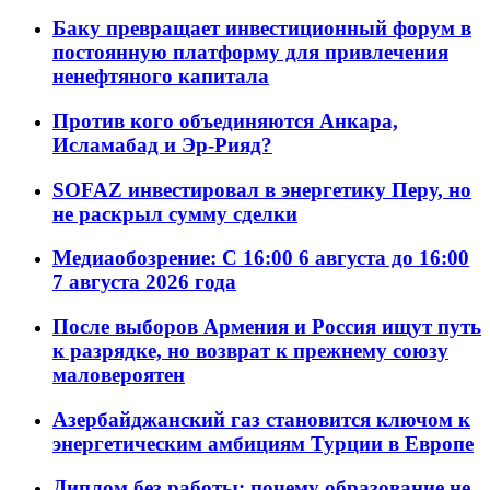
Баку превращает инвестиционный форум в
постоянную платформу для привлечения
ненефтяного капитала
Против кого объединяются Анкара,
Исламабад и Эр-Рияд?
SOFAZ инвестировал в энергетику Перу, но
не раскрыл сумму сделки
Медиаобозрение: С 16:00 6 августа до 16:00
7 августа 2026 года
После выборов Армения и Россия ищут путь
к разрядке, но возврат к прежнему союзу
маловероятен
Азербайджанский газ становится ключом к
энергетическим амбициям Турции в Европе
Диплом без работы: почему образование не