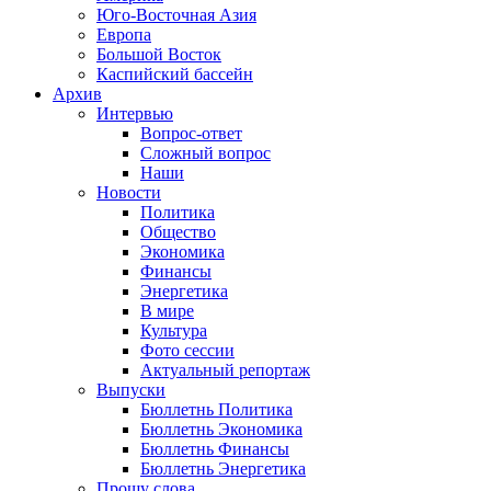
Юго-Восточная Азия
Европа
Большой Восток
Каспийский бассейн
Архив
Интервью
Вопрос-ответ
Сложный вопрос
Наши
Новости
Политика
Общество
Экономика
Финансы
Энергетика
В мире
Культура
Фото сессии
Актуальный репортаж
Выпуски
Бюллетнь Политика
Бюллетнь Экономика
Бюллетнь Финансы
Бюллетнь Энергетика
Прошу слова