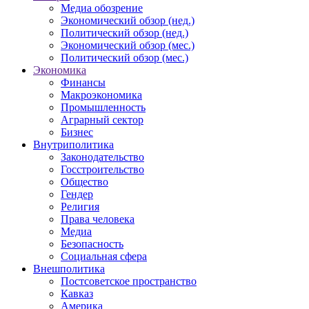
Медиа обозрение
Экономический обзор (нед.)
Политический обзор (нед.)
Экономический обзор (мес.)
Политический обзор (мес.)
Экономика
Финансы
Макроэкономика
Промышленность
Аграрный сектор
Бизнес
Внутриполитика
Законодательство
Госстроительство
Общество
Гендер
Религия
Права человека
Медиа
Безопасность
Социальная сфера
Внешполитика
Постсоветское пространство
Кавказ
Америка