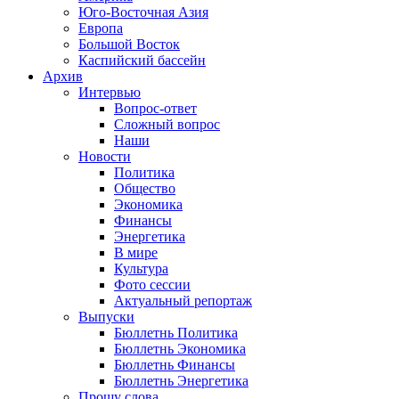
Юго-Восточная Азия
Европа
Большой Восток
Каспийский бассейн
Архив
Интервью
Вопрос-ответ
Сложный вопрос
Наши
Новости
Политика
Общество
Экономика
Финансы
Энергетика
В мире
Культура
Фото сессии
Актуальный репортаж
Выпуски
Бюллетнь Политика
Бюллетнь Экономика
Бюллетнь Финансы
Бюллетнь Энергетика
Прошу слова