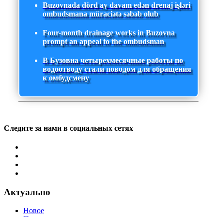
Buzovnada dörd ay davam edən drenaj işləri
ombudsmana müraciətə səbəb olub
Four-month drainage works in Buzovna
prompt an appeal to the ombudsman
В Бузовна четырехмесячные работы по
водоотводу стали поводом для обращения
к омбудсмену
Следите за нами в социальных сетях
Актуально
Новое