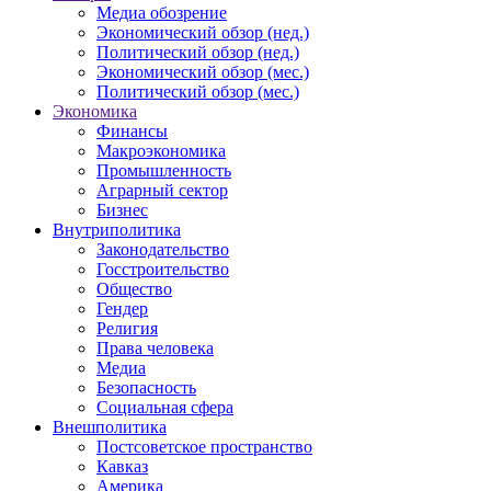
Медиа обозрение
Экономический обзор (нед.)
Политический обзор (нед.)
Экономический обзор (мес.)
Политический обзор (мес.)
Экономика
Финансы
Макроэкономика
Промышленность
Аграрный сектор
Бизнес
Внутриполитика
Законодательство
Госстроительство
Общество
Гендер
Религия
Права человека
Медиа
Безопасность
Социальная сфера
Внешполитика
Постсоветское пространство
Кавказ
Америка