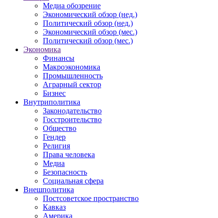
Медиа обозрение
Экономический обзор (нед.)
Политический обзор (нед.)
Экономический обзор (мес.)
Политический обзор (мес.)
Экономика
Финансы
Макроэкономика
Промышленность
Аграрный сектор
Бизнес
Внутриполитика
Законодательство
Госстроительство
Общество
Гендер
Религия
Права человека
Медиа
Безопасность
Социальная сфера
Внешполитика
Постсоветское пространство
Кавказ
Америка