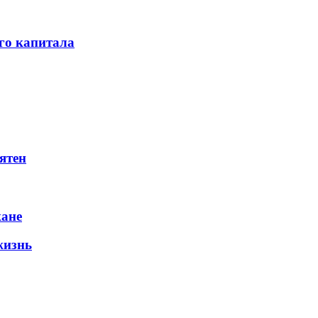
го капитала
ятен
жане
жизнь