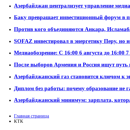
Азербайджан централизует управление меди
Баку превращает инвестиционный форум в п
Против кого объединяются Анкара, Исламаб
SOFAZ инвестировал в энергетику Перу, но 
Медиаобозрение: С 16:00 6 августа до 16:00 7
После выборов Армения и Россия ищут путь к
Азербайджанский газ становится ключом к 
Диплом без работы: почему образование не 
Азербайджанский минимум: зарплата, котор
Главная страница
КТК