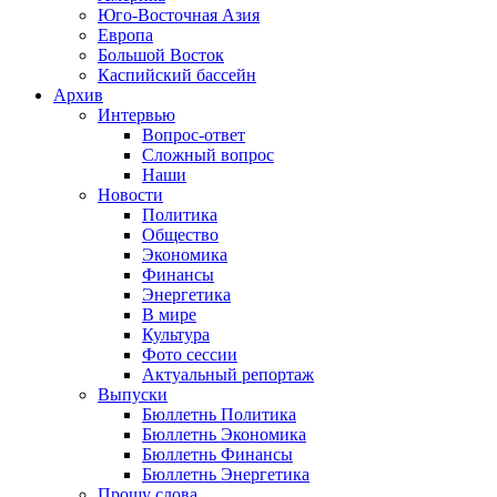
Юго-Восточная Азия
Европа
Большой Восток
Каспийский бассейн
Архив
Интервью
Вопрос-ответ
Сложный вопрос
Наши
Новости
Политика
Общество
Экономика
Финансы
Энергетика
В мире
Культура
Фото сессии
Актуальный репортаж
Выпуски
Бюллетнь Политика
Бюллетнь Экономика
Бюллетнь Финансы
Бюллетнь Энергетика
Прошу слова