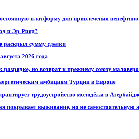
а
остоянную платформу для привлечения ненефтяно
ад и Эр-Рияд?
не раскрыл сумму сделки
 августа 2026 года
 разрядке, но возврат к прежнему союзу маловеро
энергетическим амбициям Турции в Европе
гарантирует трудоустройство молодёжи в Азербайд
ая покрывает выживание, но не самостоятельную 