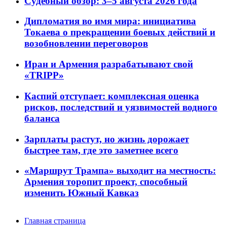
Судебный обзор: 3–5 августа 2026 года
Дипломатия во имя мира: инициатива
Токаева о прекращении боевых действий и
возобновлении переговоров
Иран и Армения разрабатывают свой
«TRIPP»
Каспий отступает: комплексная оценка
рисков, последствий и уязвимостей водного
баланса
Зарплаты растут, но жизнь дорожает
быстрее там, где это заметнее всего
«Маршрут Трампа» выходит на местность:
Армения торопит проект, способный
изменить Южный Кавказ
Главная страница