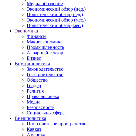
Медиа обозрение
Экономический обзор (нед.)
Политический обзор (нед.)
Экономический обзор (мес.)
Политический обзор (мес.)
Экономика
Финансы
Макроэкономика
Промышленность
Аграрный сектор
Бизнес
Внутриполитика
Законодательство
Госстроительство
Общество
Гендер
Религия
Права человека
Медиа
Безопасность
Социальная сфера
Внешполитика
Постсоветское пространство
Кавказ
Америка