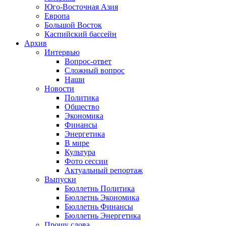
Юго-Восточная Азия
Европа
Большой Восток
Каспийский бассейн
Архив
Интервью
Вопрос-ответ
Сложный вопрос
Наши
Новости
Политика
Общество
Экономика
Финансы
Энергетика
В мире
Культура
Фото сессии
Актуальный репортаж
Выпуски
Бюллетнь Политика
Бюллетнь Экономика
Бюллетнь Финансы
Бюллетнь Энергетика
Прошу слова