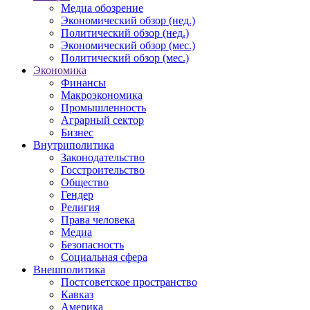
Медиа обозрение
Экономический обзор (нед.)
Политический обзор (нед.)
Экономический обзор (мес.)
Политический обзор (мес.)
Экономика
Финансы
Макроэкономика
Промышленность
Аграрный сектор
Бизнес
Внутриполитика
Законодательство
Госстроительство
Общество
Гендер
Религия
Права человека
Медиа
Безопасность
Социальная сфера
Внешполитика
Постсоветское пространство
Кавказ
Америка