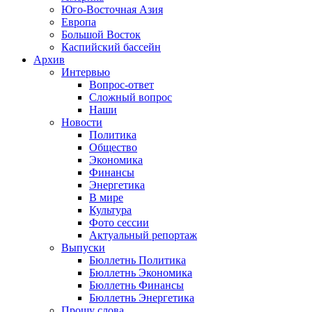
Юго-Восточная Азия
Европа
Большой Восток
Каспийский бассейн
Архив
Интервью
Вопрос-ответ
Сложный вопрос
Наши
Новости
Политика
Общество
Экономика
Финансы
Энергетика
В мире
Культура
Фото сессии
Актуальный репортаж
Выпуски
Бюллетнь Политика
Бюллетнь Экономика
Бюллетнь Финансы
Бюллетнь Энергетика
Прошу слова