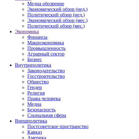
Медиа обозрение
Экономический обзор (нед.)
Политический обзор (нед.)
Экономический обзор (мес.)
Политический обзор (мес.)
Экономика
Финансы
Макроэкономика
Промышленность
Аграрный сектор
Бизнес
Внутриполитика
Законодательство
Госстроительство
Общество
Гендер
Религия
Права человека
Медиа
Безопасность
Социальная сфера
Внешполитика
Постсоветское пространство
Кавказ
Америка