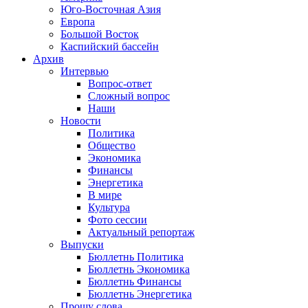
Юго-Восточная Азия
Европа
Большой Восток
Каспийский бассейн
Архив
Интервью
Вопрос-ответ
Сложный вопрос
Наши
Новости
Политика
Общество
Экономика
Финансы
Энергетика
В мире
Культура
Фото сессии
Актуальный репортаж
Выпуски
Бюллетнь Политика
Бюллетнь Экономика
Бюллетнь Финансы
Бюллетнь Энергетика
Прошу слова