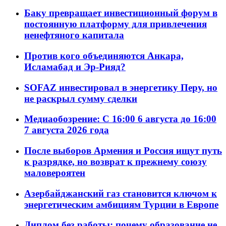
Баку превращает инвестиционный форум в
постоянную платформу для привлечения
ненефтяного капитала
Против кого объединяются Анкара,
Исламабад и Эр-Рияд?
SOFAZ инвестировал в энергетику Перу, но
не раскрыл сумму сделки
Медиаобозрение: С 16:00 6 августа до 16:00
7 августа 2026 года
После выборов Армения и Россия ищут путь
к разрядке, но возврат к прежнему союзу
маловероятен
Азербайджанский газ становится ключом к
энергетическим амбициям Турции в Европе
Диплом без работы: почему образование не