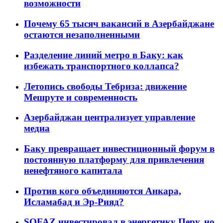
возможности
Почему 65 тысяч вакансий в Азербайджане
остаются незаполненными
Разделение линий метро в Баку: как
избежать транспортного коллапса?
Летопись свободы Тебриза: движение
Мешруте и современность
Азербайджан централизует управление
медиа
Баку превращает инвестиционный форум в
постоянную платформу для привлечения
ненефтяного капитала
Против кого объединяются Анкара,
Исламабад и Эр-Рияд?
SOFAZ инвестировал в энергетику Перу, но