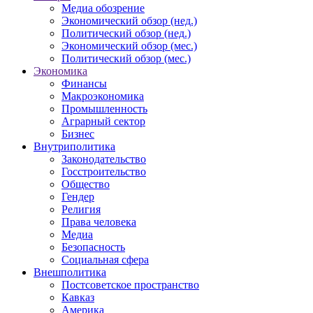
Медиа обозрение
Экономический обзор (нед.)
Политический обзор (нед.)
Экономический обзор (мес.)
Политический обзор (мес.)
Экономика
Финансы
Макроэкономика
Промышленность
Аграрный сектор
Бизнес
Внутриполитика
Законодательство
Госстроительство
Общество
Гендер
Религия
Права человека
Медиа
Безопасность
Социальная сфера
Внешполитика
Постсоветское пространство
Кавказ
Америка