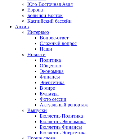
Юго-Восточная Азия
Европа
Большой Восток
Каспийский бассейн
Архив
Интервью
Вопрос-ответ
Сложный вопрос
Наши
Новости
Политика
Общество
Экономика
Финансы
Энергетика
В мире
Культура
Фото сессии
Актуальный репортаж
Выпуски
Бюллетнь Политика
Бюллетнь Экономика
Бюллетнь Финансы
Бюллетнь Энергетика
Прошу слова