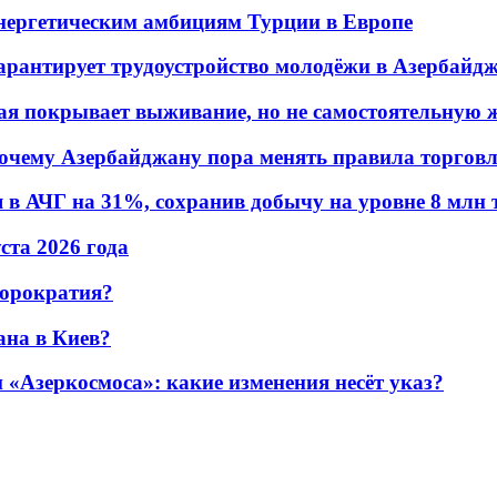
энергетическим амбициям Турции в Европе
гарантирует трудоустройство молодёжи в Азербайд
ая покрывает выживание, но не самостоятельную 
почему Азербайджану пора менять правила торгов
в АЧГ на 31%, сохранив добычу на уровне 8 млн 
уста 2026 года
бюрократия?
ана в Киев?
«Азеркосмоса»: какие изменения несёт указ?