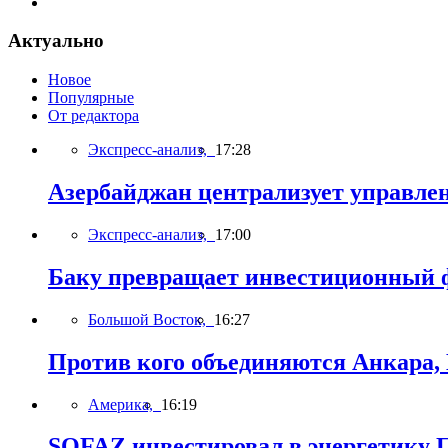
Актуально
Новое
Популярные
От редактора
Экспресс-анализ,
17:28
Азербайджан централизует управле
Экспресс-анализ,
17:00
Баку превращает инвестиционный ф
Большой Восток,
16:27
Против кого объединяются Анкара,
Америка,
16:19
SOFAZ инвестировал в энергетику П