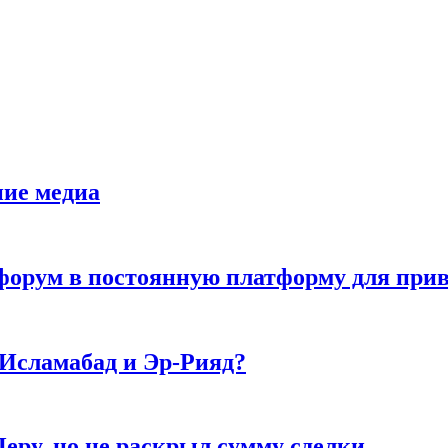
ние медиа
орум в постоянную платформу для прив
 Исламабад и Эр-Рияд?
еру, но не раскрыл сумму сделки