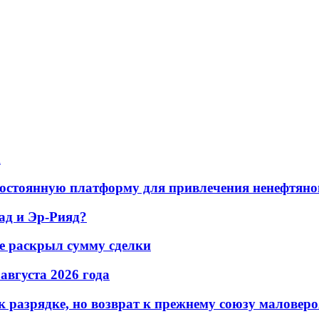
а
остоянную платформу для привлечения ненефтяно
ад и Эр-Рияд?
не раскрыл сумму сделки
 августа 2026 года
 разрядке, но возврат к прежнему союзу маловеро