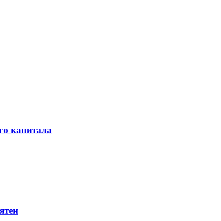
го капитала
ятен