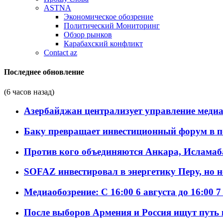
ASTNA
Экономическое обозрение
Политический Мониторинг
Обзор рынков
Карабахский конфликт
Contact az
Последнее обновление
(6 часов назад)
Азербайджан централизует управление меди
Баку превращает инвестиционный форум в п
Против кого объединяются Анкара, Исламаб
SOFAZ инвестировал в энергетику Перу, но 
Медиаобозрение: С 16:00 6 августа до 16:00 7
После выборов Армения и Россия ищут путь к