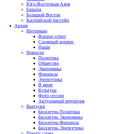
Юго-Восточная Азия
Европа
Большой Восток
Каспийский бассейн
Архив
Интервью
Вопрос-ответ
Сложный вопрос
Наши
Новости
Политика
Общество
Экономика
Финансы
Энергетика
В мире
Культура
Фото сессии
Актуальный репортаж
Выпуски
Бюллетнь Политика
Бюллетнь Экономика
Бюллетнь Финансы
Бюллетнь Энергетика
Прошу слова