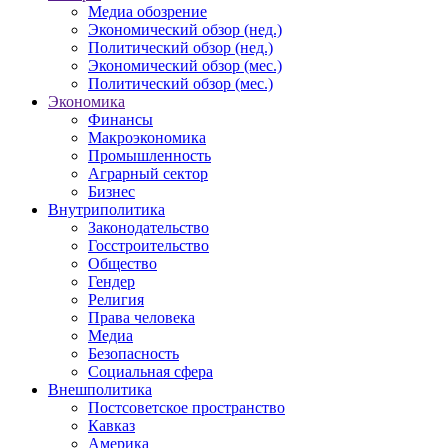
Медиа обозрение
Экономический обзор (нед.)
Политический обзор (нед.)
Экономический обзор (мес.)
Политический обзор (мес.)
Экономика
Финансы
Макроэкономика
Промышленность
Аграрный сектор
Бизнес
Внутриполитика
Законодательство
Госстроительство
Общество
Гендер
Религия
Права человека
Медиа
Безопасность
Социальная сфера
Внешполитика
Постсоветское пространство
Кавказ
Америка