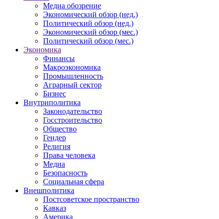
Медиа обозрение
Экономический обзор (нед.)
Политический обзор (нед.)
Экономический обзор (мес.)
Политический обзор (мес.)
Экономика
Финансы
Макроэкономика
Промышленность
Аграрный сектор
Бизнес
Внутриполитика
Законодательство
Госстроительство
Общество
Гендер
Религия
Права человека
Медиа
Безопасность
Социальная сфера
Внешполитика
Постсоветское пространство
Кавказ
Америка