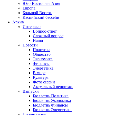
Юго-Восточная Азия
Европа
Большой Восток
Каспийский бассейн
Архив
Интервью
Вопрос-ответ
Сложный вопрос
Наши
Новости
Политика
Общество
Экономика
Финансы
Энергетика
В мире
Культура
Фото сессии
Актуальный репортаж
Выпуски
Бюллетнь Политика
Бюллетнь Экономика
Бюллетнь Финансы
Бюллетнь Энергетика
Прошу слова