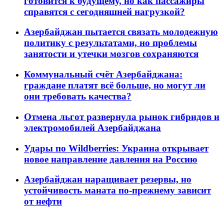
готовится к будущему, но как пассажиры
справятся с сегодняшней нагрузкой?
Азербайджан пытается связать молодежную
политику с результатами, но проблемы
занятости и утечки мозгов сохраняются
Коммунальный счёт Азербайджана:
граждане платят всё больше, но могут ли
они требовать качества?
Отмена льгот развернула рынок гибридов и
электромобилей Азербайджана
Удары по Wildberries: Украина открывает
новое направление давления на Россию
Азербайджан наращивает резервы, но
устойчивость маната по-прежнему зависит
от нефти