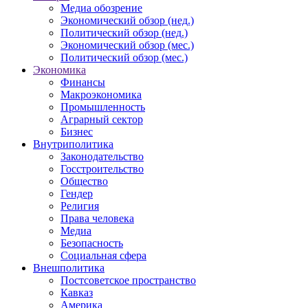
Медиа обозрение
Экономический обзор (нед.)
Политический обзор (нед.)
Экономический обзор (мес.)
Политический обзор (мес.)
Экономика
Финансы
Макроэкономика
Промышленность
Аграрный сектор
Бизнес
Внутриполитика
Законодательство
Госстроительство
Общество
Гендер
Религия
Права человека
Медиа
Безопасность
Социальная сфера
Внешполитика
Постсоветское пространство
Кавказ
Америка