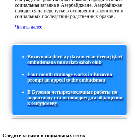
социальная загадка в Азербайджане. Азербайджан
находится на перепутье в отношении законности и
социальных последствий родственных браков.
Читать далее
Buzovnada dörd ay davam edən drenaj işləri
ombudsmana müraciətə səbəb olub
Four-month drainage works in Buzovna
prompt an appeal to the ombudsman
В Бузовна четырехмесячные работы по
водоотводу стали поводом для обращения
к омбудсмену
Следите за нами в социальных сетях