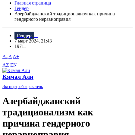
Главная страница
Гендер
Азербайджанский традиционализм как причина
гендерного неравноправия
Гендер
7 март 2024, 21:43
19711
A-
A
A+
AZ
EN
Кямал Али
Эксперт, обозреватель
Азербайджанский
традиционализм как
причина гендерного
неравноправия