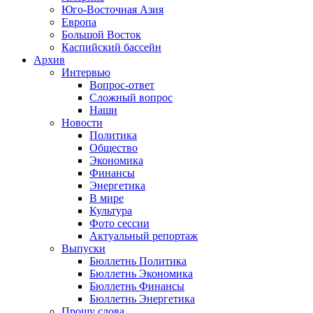
Юго-Восточная Азия
Европа
Большой Восток
Каспийский бассейн
Архив
Интервью
Вопрос-ответ
Сложный вопрос
Наши
Новости
Политика
Общество
Экономика
Финансы
Энергетика
В мире
Культура
Фото сессии
Актуальный репортаж
Выпуски
Бюллетнь Политика
Бюллетнь Экономика
Бюллетнь Финансы
Бюллетнь Энергетика
Прошу слова