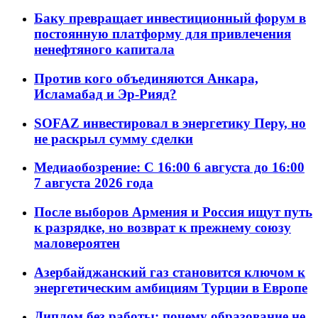
Баку превращает инвестиционный форум в
постоянную платформу для привлечения
ненефтяного капитала
Против кого объединяются Анкара,
Исламабад и Эр-Рияд?
SOFAZ инвестировал в энергетику Перу, но
не раскрыл сумму сделки
Медиаобозрение: С 16:00 6 августа до 16:00
7 августа 2026 года
После выборов Армения и Россия ищут путь
к разрядке, но возврат к прежнему союзу
маловероятен
Азербайджанский газ становится ключом к
энергетическим амбициям Турции в Европе
Диплом без работы: почему образование не