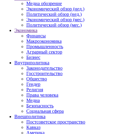
Медиа обозрение
Экономический обзор (нед.)
Политический обзор (нед.)
Экономический обзор (мес.)
Политический обзор (мес.)
Экономика
Финансы
Макроэкономика
Промышленность
Аграрный сектор
Бизнес
Внутриполитика
Законодательство
Госстроительство
Общество
Гендер
Религия
Права человека
Медиа
Безопасность
Социальная сфера
Внешполитика
Постсоветское пространство
Кавказ
Америка