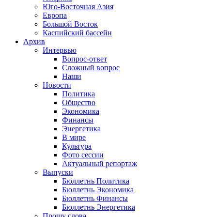
Юго-Восточная Азия
Европа
Большой Восток
Каспийский бассейн
Архив
Интервью
Вопрос-ответ
Сложный вопрос
Наши
Новости
Политика
Общество
Экономика
Финансы
Энергетика
В мире
Культура
Фото сессии
Актуальный репортаж
Выпуски
Бюллетнь Политика
Бюллетнь Экономика
Бюллетнь Финансы
Бюллетнь Энергетика
Прошу слова