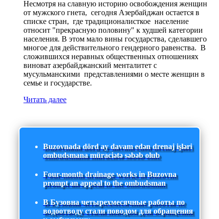
Несмотря на славную историю освобождения женщин
от мужского гнета, сегодня Азербайджан остается в
списке стран, где традиционалисткое население
относит "прекрасную половину" к худшей категории
населения. В этом мало вины государства, сделавшего
многое для действительного гендерного равенства. В
сложившихся неравных общественных отношениях
виноват азербайджанский менталитет с
мусульманскими представлениями о месте женщин в
семье и государстве.
Читать далее
Buzovnada dörd ay davam edən drenaj işləri
ombudsmana müraciətə səbəb olub
Four-month drainage works in Buzovna
prompt an appeal to the ombudsman
В Бузовна четырехмесячные работы по
водоотводу стали поводом для обращения