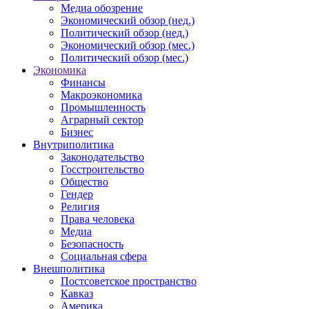
Медиа обозрение
Экономический обзор (нед.)
Политический обзор (нед.)
Экономический обзор (мес.)
Политический обзор (мес.)
Экономика
Финансы
Макроэкономика
Промышленность
Аграрный сектор
Бизнес
Внутриполитика
Законодательство
Госстроительство
Общество
Гендер
Религия
Права человека
Медиа
Безопасность
Социальная сфера
Внешполитика
Постсоветское пространство
Кавказ
Америка