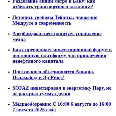
Разделение линий метро в Баку: как
избежать транспортного коллапса?
Летопись свободы Тебриза: движение
Мешруте и современность
Азербайджан централизует управление
медиа
Баку превращает инвестиционный форум в
постоянную платформу для привлечения
ненефтяного капитала
Против кого объединяются Анкара,
Исламабад и Эр-Рияд?
SOFAZ инвестировал в энергетику Перу, но
не раскрыл сумму сделки
Медиаобозрение: С 16:00 6 августа до 16:00
7 августа 2026 года