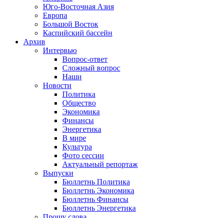
Юго-Восточная Азия
Европа
Большой Восток
Каспийский бассейн
Архив
Интервью
Вопрос-ответ
Сложный вопрос
Наши
Новости
Политика
Общество
Экономика
Финансы
Энергетика
В мире
Культура
Фото сессии
Актуальный репортаж
Выпуски
Бюллетнь Политика
Бюллетнь Экономика
Бюллетнь Финансы
Бюллетнь Энергетика
Прошу слова